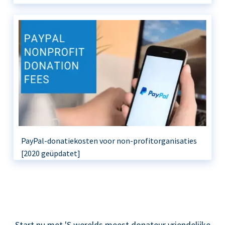
PayPal-donatiekosten voor non-profitorganisaties
[2020 geüpdatet]
Start nu met 'S werelds meest donateur vriendelijke