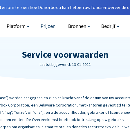
en om te zien hoe Donorbox u kan helpen uw fondsenwervende do
Platform
Prijzen
Bronnen
Bedrijf
Service voorwaarden
Laatst bijgewerkt: 13-01-2022
”) worden aangegaan en zijn van kracht vanaf de datum van uw accountre
box Corporation, een Delaware Corporation, met kantoren gevestigd te Rebe
f”, “wij”, “onze”, of “ons”), en u de accounthouder, gebruiker of licentiehou
 van een entiteit. De Overeenkomst heeft ook betrekking op uw gebruik van
worpen om organisaties in staat te stellen donaties rechtstreeks via hun w