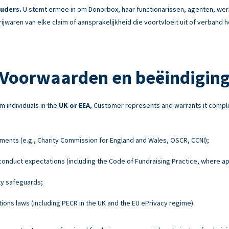
uders.
U stemt ermee in om Donorbox, haar functionarissen, agenten, w
rijwaren van elke claim of aansprakelijkheid die voortvloeit uit of verband
Voorwaarden en beëindigin
m individuals in the
UK or EEA
, Customer represents and warrants it compli
ements (e.g., Charity Commission for England and Wales, OSCR, CCNI);
onduct expectations (including the Code of Fundraising Practice, where ap
ty safeguards;
ons laws (including PECR in the UK and the EU ePrivacy regime).