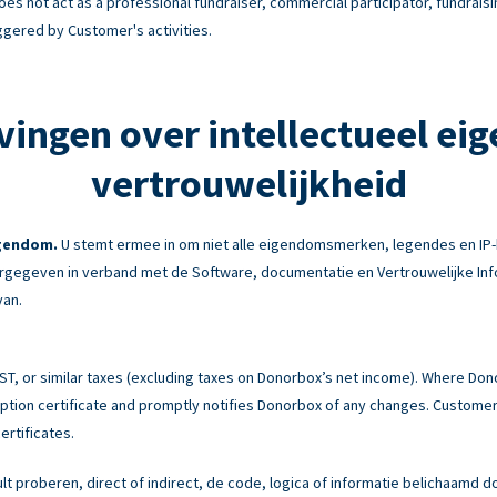
es not act as a professional fundraiser, commercial participator, fundraisi
ggered by Customer's activities.
vingen over intellectueel ei
vertrouwelijkheid
igendom.
U stemt ermee in om niet alle eigendomsmerken, legendes en IP-
gegeven in verband met de Software, documentatie en Vertrouwelijke Info
van.
 GST, or similar taxes (excluding taxes on Donorbox’s net income). Where Do
tion certificate and promptly notifies Donorbox of any changes. Customer 
ertificates.
ult proberen, direct of indirect, de code, logica of informatie belichaamd