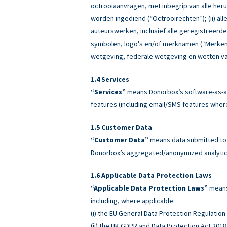
octrooiaanvragen, met inbegrip van alle heru
worden ingediend (“Octrooirechten”); (ii) all
auteurswerken, inclusief alle geregistreerd
symbolen, logo's en/of merknamen (“Merken”)
wetgeving, federale wetgeving en wetten va
Services
“Services”
means Donorbox’s software-as-a-
features (including email/SMS features wher
Customer Data
“Customer Data”
means data submitted to o
Donorbox’s aggregated/anonymized analytics
Applicable Data Protection Laws
“Applicable Data Protection Laws”
means 
including, where applicable:
(i) the EU General Data Protection Regulatio
(ii) the UK GDPR and Data Protection Act 2018