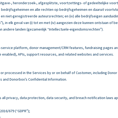
itgave-, heronderzoek-, afgesplitste, voortzettings- of gedeeltelijke voor
e bedrijfsgeheimen en alle rechten op bedrijfsgeheimen en daaruit voortvloe
e en niet-geregistreerde auteursrechten; en (iv) alle bedrijfseigen aandu
, in elk geval van (i) tot en met (iv) aangezien deze kunnen ontstaan of b
n andere landen (gezamenlijk “Intellectuele-eigendomsrechten”).
service platform, donor management/CRM features, fundraising pages and 
e enabled), APIs, support resources, and related websites and services.
r processed in the Services by or on behalf of Customer, including Donor
 and Donorbox’s Confidential Information.
all privacy, data protection, data security, and breach notification laws ap
n 2016/679 (“GDPR”);
;