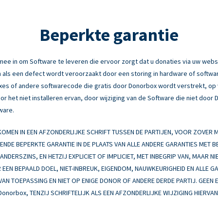
Beperkte garantie
e in om Software te leveren die ervoor zorgt dat u donaties via uw webs
 als een defect wordt veroorzaakt door een storing in hardware of software
fixes of andere softwarecode die gratis door Donorbox wordt verstrekt, o
r het niet installeren ervan, door wijziging van de Software die niet door
ware.
MEN IN EEN AFZONDERLIJKE SCHRIFT TUSSEN DE PARTIJEN, VOOR ZOVER
EENDE BEPERKTE GARANTIE IN DE PLAATS VAN ALLE ANDERE GARANTIES MET 
NDERSZINS, EN HETZIJ EXPLICIET OF IMPLICIET, MET INBEGRIP VAN, MAAR NI
EEN BEPAALD DOEL, NIET-INBREUK, EIGENDOM, NAUWKEURIGHEID EN ALLE G
 VAN TOEPASSING EN NIET OP ENIGE DONOR OF ANDERE DERDE PARTIJ. GEEN 
Donorbox, TENZIJ SCHRIFTELIJK ALS EEN AFZONDERLIJKE WIJZIGING HIERV