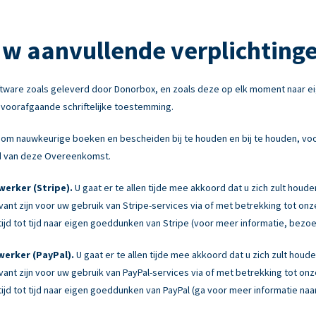
w aanvullende verplichting
tware zoals geleverd door Donorbox, en zoals deze op elk moment naar e
e voorafgaande schriftelijke toestemming.
om nauwkeurige boeken en bescheiden bij te houden en bij te houden, voor
ond van deze Overeenkomst.
erker (Stripe).
U gaat er te allen tijde mee akkoord dat u zich zult houd
levant zijn voor uw gebruik van Stripe-services via of met betrekking tot 
jd tot tijd naar eigen goeddunken van Stripe (voor meer informatie, bezo
erker (PayPal).
U gaat er te allen tijde mee akkoord dat u zich zult hou
levant zijn voor uw gebruik van PayPal-services via of met betrekking tot 
jd tot tijd naar eigen goeddunken van PayPal (ga voor meer informatie naa