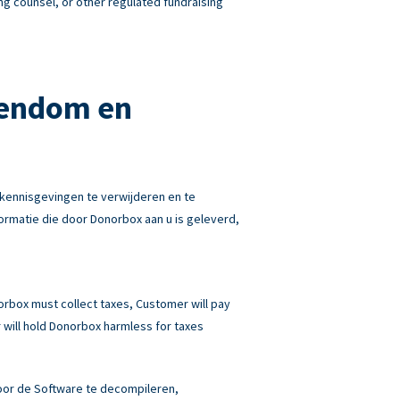
ng counsel, or other regulated fundraising
gendom en
kennisgevingen te verwijderen en te
rmatie die door Donorbox aan u is geleverd,
norbox must collect taxes, Customer will pay
will hold Donorbox harmless for taxes
 door de Software te decompileren,