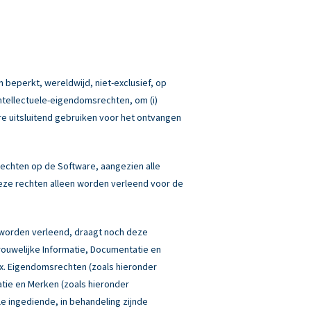
 beperkt, wereldwijd, niet-exclusief, op
Intellectuele-eigendomsrechten, om (i)
re uitsluitend gebruiken voor het ontvangen
echten op de Software, aangezien alle
eze rechten alleen worden verleend voor de
 worden verleend, draagt noch deze
rouwelijke Informatie, Documentatie en
box. Eigendomsrechten (zoals hieronder
atie en Merken (zoals hieronder
lle ingediende, in behandeling zijnde