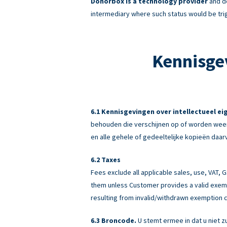
Donorbox is a technology provider
and do
intermediary where such status would be tri
Kennisge
Kennisgevingen over intellectueel e
behouden die verschijnen op of worden weer
en alle gehele of gedeeltelijke kopieën daar
Taxes
Fees exclude all applicable sales, use, VAT,
them unless Customer provides a valid exemp
resulting from invalid/withdrawn exemption c
Broncode.
U stemt ermee in dat u niet z