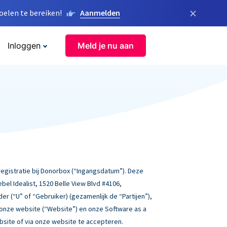
×
elen te bereiken!
Aanmelden
Inloggen
Meld je nu aan
gistratie bij Donorbox (“Ingangsdatum”). Deze
l Idealist, 1520 Belle View Blvd #4106,
der (“U” of “Gebruiker) (gezamenlijk de “Partijen”),
 onze website (“Website”) en onze Software as a
ebsite of via onze website te accepteren.