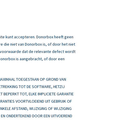
ite kunt accepteren. Donorbox heeft geen
 die niet van Donorbox is, of door het niet
p voorwaarde dat de relevante defect wordt
 Donorbox is aangebracht, of door een
 MAXIMAAL TOEGESTAAN OP GROND VAN
BETREKKING TOT DE SOFTWARE, HETZIJ
ET BEPERKT TOT, ELKE IMPLICIETE GARANTIE
ARANTIES VOORTVLOEIEND UIT GEBRUIK OF
ENKELE AFSTAND, WIJZIGING OF WIJZIGING
AN EN ONDERTEKEND DOOR EEN UITVOEREND