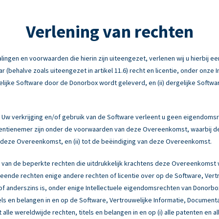
Verlening van rechten
ngen en voorwaarden die hierin zijn uiteengezet, verlenen wij u hierbij een
behalve zoals uiteengezet in artikel 11.6) recht en licentie, onder onze 
elijke Software door de Donorbox wordt geleverd, en (ii) dergelijke Softwa
Uw verkrijging en/of gebruik van de Software verleent u geen eigendomsr
licentienemer zijn onder de voorwaarden van deze Overeenkomst, waarbij d
an deze Overeenkomst, en (ii) tot de beëindiging van deze Overeenkomst.
 van de beperkte rechten die uitdrukkelijk krachtens deze Overeenkomst
ende rechten enige andere rechten of licentie over op de Software, Vert
ng of anderszins is, onder enige Intellectuele eigendomsrechten van Donor
tels en belangen in en op de Software, Vertrouwelijke Informatie, Document
 alle wereldwijde rechten, titels en belangen in en op (i) alle patenten en a