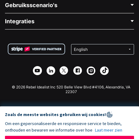
Neem Contact Op
Gebruiksscenario's
Over Ons
Blog
Politieke Fondsenwerving
Integraties
Vacatures
Medische Fondsenwerving
FAQ
Fondsenwerving voor Non-profitorganisaties
WordPress Donatie Plugin
Voorwaarden
Fondsenwerving voor Scholen
Squarespace Donatieformulier
Privacy
Goede Doelen Fondsenwerving
Wix Donatie Plugin
Beveiliging
Weebly Donatie App
Affiliate Partnerschap
Webflow Donatie App
Bibliotheek
Joomla Donatie
API Doc + Zapier
© 2026 Rebel Idealist Inc 520 Belle View Blvd #4106, Alexandria, VA
22307
Zoals de meeste websites gebruiken wij cookies!
Om een gepersonaliseerde en responsieve service te bieden,
onthouden en bewaren we informatie over hoe
Laat meer zien