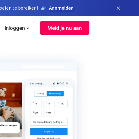
×
elen te bereiken!
Aanmelden
Inloggen
Meld je nu aan