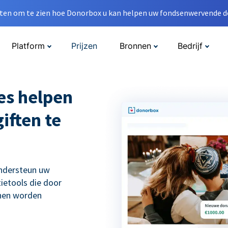
en om te zien hoe Donorbox u kan helpen uw fondsenwervende do
Platform
Prijzen
Bronnen
Bedrijf
es helpen
iften te
ondersteun uw
ietools die door
nnen worden