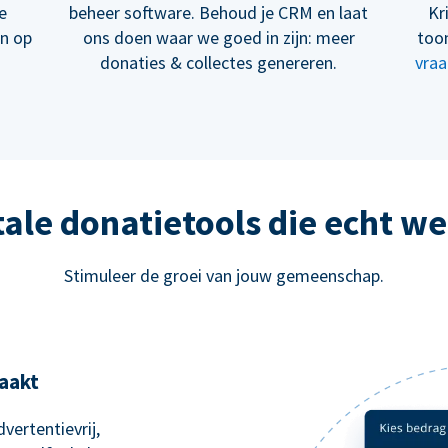
e
beheer software. Behoud je CRM en laat
Kr
en op
ons doen waar we goed in zijn: meer
too
donaties & collectes genereren.
vraa
tale donatietools die echt w
Stimuleer de groei van jouw gemeenschap.
aakt
vertentievrij,