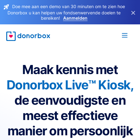
Doe mee aan een demo van 30 minuten om te zien hoe
×
Donorbox u kan helpen uw fondsenwervende doelen te
bereiken!
Aanmelden
Maak kennis met
Donorbox Live™ Kiosk,
de eenvoudigste en
meest effectieve
manier om persoonlijk