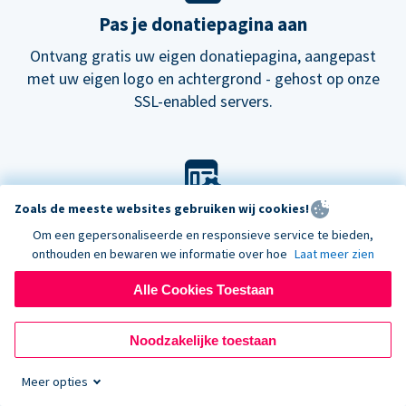
Pas je donatiepagina aan
Ontvang gratis uw eigen donatiepagina, aangepast
met uw eigen logo en achtergrond - gehost op onze
SSL-enabled servers.
Zoals de meeste websites gebruiken wij cookies!
Pas je look aan
Om een gepersonaliseerde en responsieve service te bieden,
Kies onze standaard lay-out voor donatieformulieren
onthouden en bewaren we informatie over hoe
Laat meer zien
of probeer onze
nieuwe
donatiepagina's.
Alle Cookies Toestaan
Noodzakelijke toestaan
Meer opties