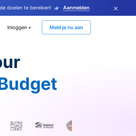
×
e doelen te bereiken!
Aanmelden
Inloggen
Meld je nu aan
our
 Budget