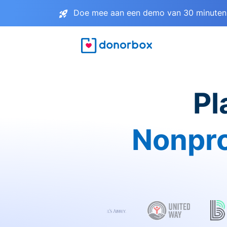
Doe mee aan een demo van 30 minuten 
Pl
Nonpro