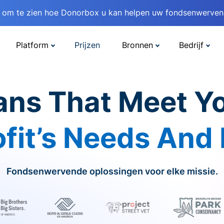
om te zien hoe Donorbox u kan helpen uw fondsenwervend
Platform
Prijzen
Bronnen
Bedrijf
ans That Meet Y
fit’s Needs And
Fondsenwervende oplossingen voor elke missie.