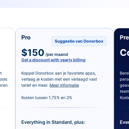
Pro
Pr
Suggestie van Donorbox
$150
C
/per maand
Get a discount with yearly billing
t
Koppel Donorbox aan je favoriete apps,
Bere
ools
verlaag je kosten met een verlaagd vast
pers
eren.
tarief en meer.
Meer informatie
geav
team
Kosten tussen 1,75% en 2%
Kost
Everything in Standard, plus:
Ever