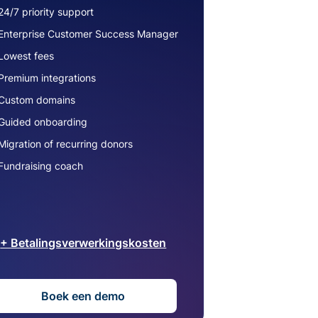
24/7 priority support
Enterprise Customer Success Manager
Lowest fees
Premium integrations
Custom domains
Guided onboarding
Migration of recurring donors
Fundraising coach
+ Betalingsverwerkingskosten
Boek een demo