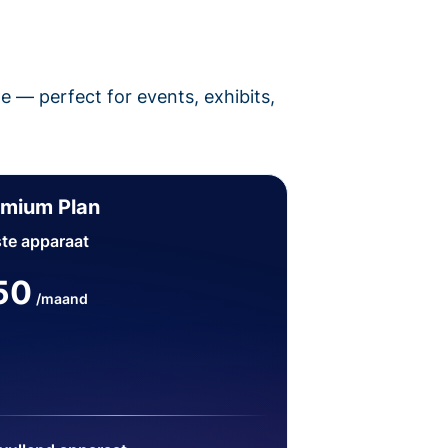
pe — perfect for events, exhibits,
emium Plan
te apparaat
50
/maand