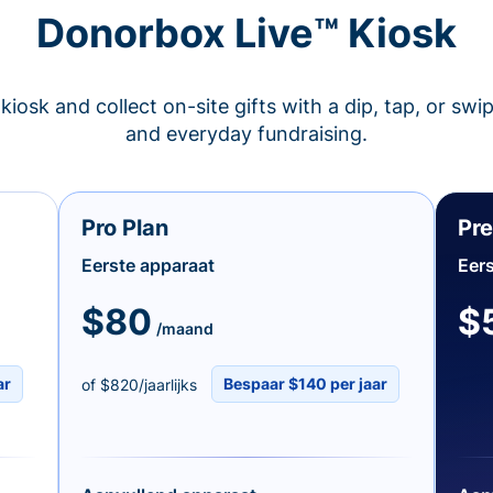
Donorbox Live™ Kiosk
kiosk and collect on-site gifts with a dip, tap, or swi
and everyday fundraising.
Pro Plan
Pr
Eerste apparaat
Eers
$80
$
/maand
ar
Bespaar $140 per jaar
of $820/jaarlijks