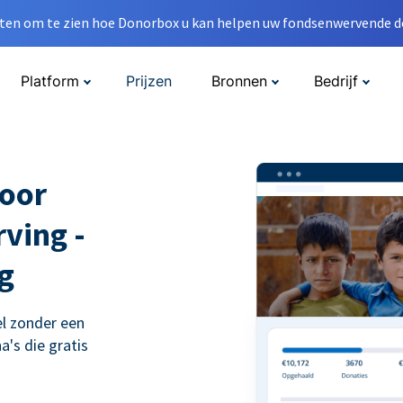
en om te zien hoe Donorbox u kan helpen uw fondsenwervende do
Platform
Prijzen
Bronnen
Bedrijf
voor
ving -
g
l zonder een
's die gratis