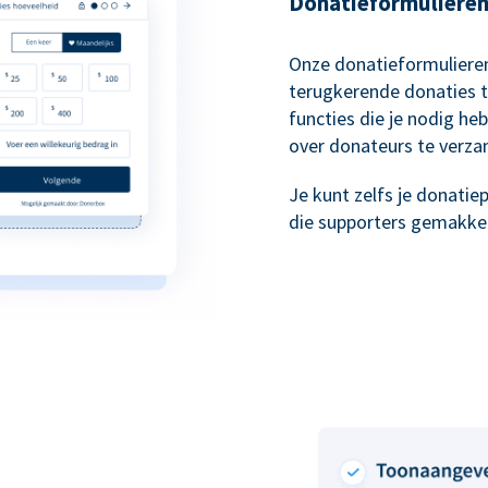
Donatieformulieren 
Onze donatieformulieren
terugkerende donaties t
functies die je nodig he
over donateurs te verza
Je kunt zelfs je donati
die supporters gemakkeli