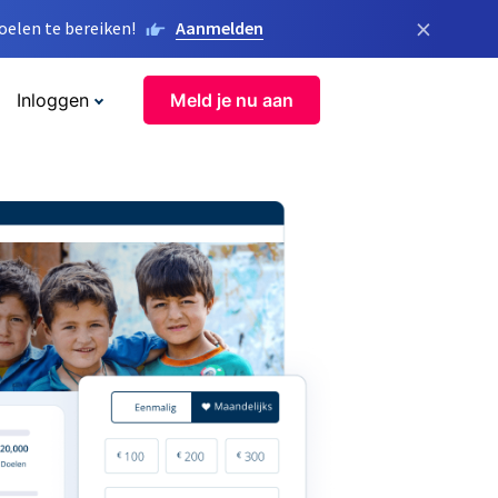
×
elen te bereiken!
Aanmelden
Inloggen
Meld je nu aan