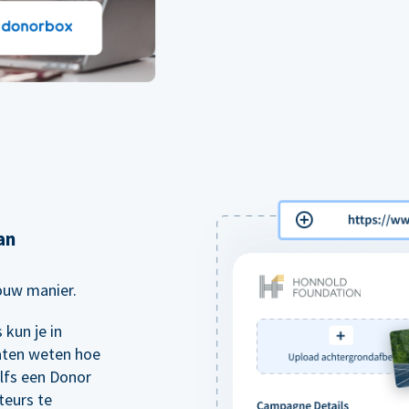
an
jouw manier.
kun je in
aten weten hoe
elfs een Donor
teurs te