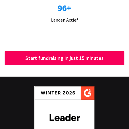
96+
Landen Actief
Start fundraising in just 15 minutes