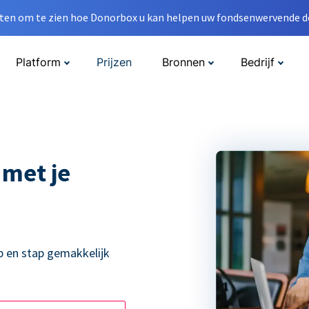
en om te zien hoe Donorbox u kan helpen uw fondsenwervende do
Platform
Prijzen
Bronnen
Bedrijf
 met je
p en stap gemakkelijk