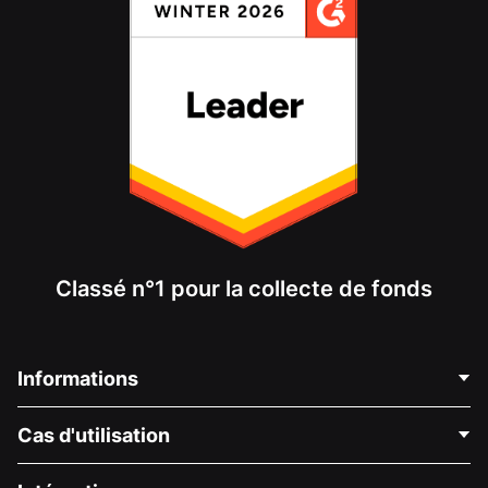
Classé n°1 pour la collecte de fonds
Informations
Contactez-nous
Cas d'utilisation
À propos de nous
Blog
Collecte de fonds politique