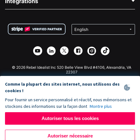
Intégrations
Carrières
Collecte de fonds médicale
FAQ
Collecte de fonds pour les associations
Plugin de don WordPress
Conditions
Collecte de fonds pour les écoles
Formulaire de don Squarespace
Confidentialité
Collecte de fonds caritative
Plugin de don Wix
Sécurité
Application de don Weebly
Partenariat d'affiliation
Application de don Webflow
Bibliothèque
Don Joomla
API Doc + Zapier
© 2026 Rebel Idealist Inc 520 Belle View Blvd #4106, Alexandria, VA
22307
Comme la plupart des sites internet, nous utilisons des
cookies !
Pour fournir un service personnalisé et réactif, nous mémorisons et
stockons des informations sur la façon dont
Montre plus
Autoriser tous les cookies
Autoriser nécessaire