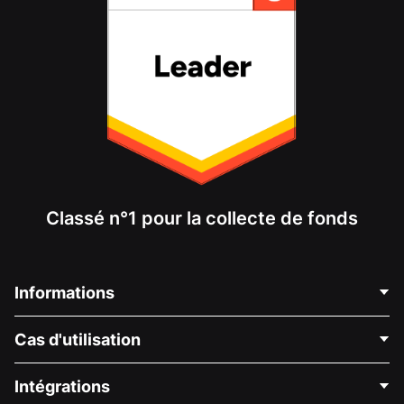
Classé n°1 pour la collecte de fonds
Informations
Contactez-nous
Cas d'utilisation
À propos de nous
Blog
Collecte de fonds politique
Intégrations
Carrières
Collecte de fonds médicale