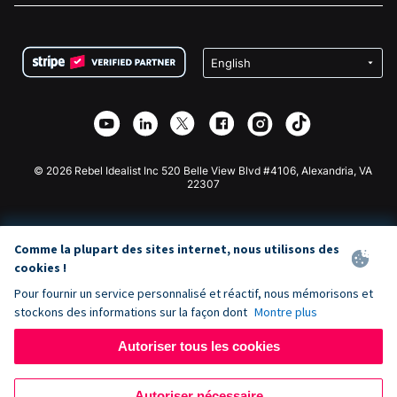
FAQ
Collecte de fonds pour les associations
Plugin de don WordPress
Conditions
Collecte de fonds pour les écoles
Formulaire de don Squarespace
Confidentialité
Collecte de fonds caritative
Plugin de don Wix
Sécurité
Application de don Weebly
Partenariat d'affiliation
Application de don Webflow
Bibliothèque
Don Joomla
API Doc + Zapier
© 2026 Rebel Idealist Inc 520 Belle View Blvd #4106, Alexandria, VA
22307
Comme la plupart des sites internet, nous utilisons des
cookies !
Pour fournir un service personnalisé et réactif, nous mémorisons et
stockons des informations sur la façon dont
Montre plus
Autoriser tous les cookies
Autoriser nécessaire