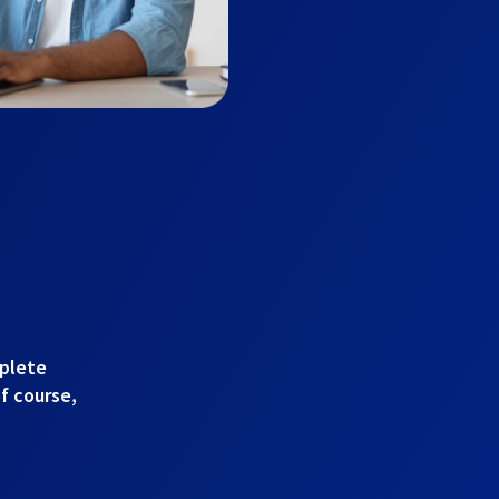
mplete
of course,