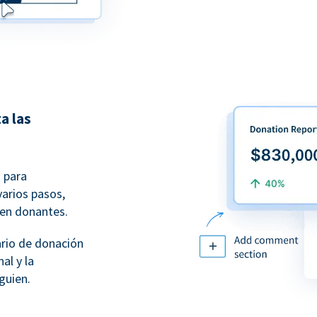
a las
 para
varios pasos,
 en donantes.
ario de donación
al y la
guien.