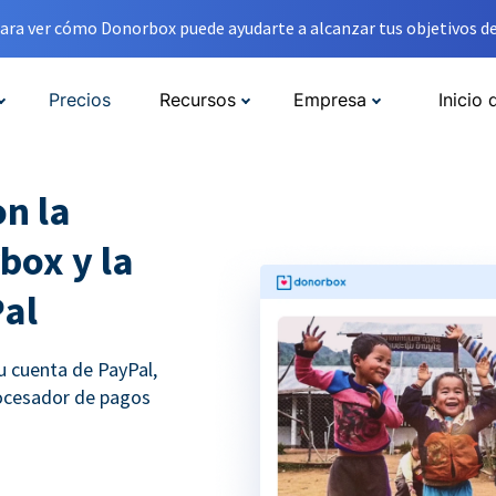
ara ver cómo Donorbox puede ayudarte a alcanzar tus objetivos de
Precios
Recursos
Empresa
Inicio 
n la
box y la
Pal
u cuenta de PayPal,
rocesador de pagos