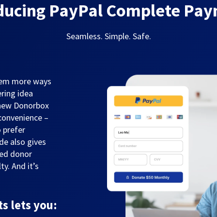
ducing PayPal Complete Pa
Seamless. Simple. Safe.
them more ways
ring idea
 new Donorbox
convenience –
 prefer
de also gives
sed donor
y. And it’s
 lets you: