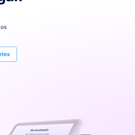
nos
etes