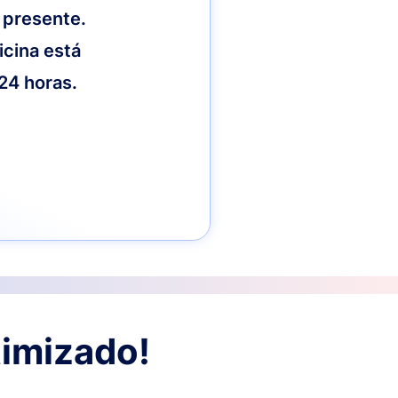
 presente.
icina está
 24 horas.
timizado!