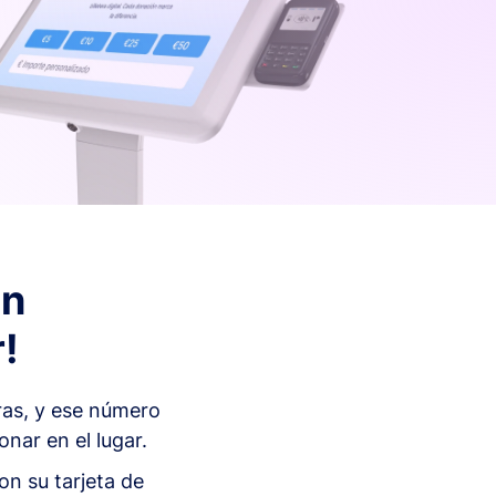
En
!
ras, y ese número
nar en el lugar.
on su tarjeta de