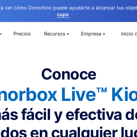
ra ver cómo Donorbox puede ayudarte a alcanzar tus objet
cupo
Precios
Recursos
Empresa
Inicio 
Conoce
norbox Live™ Kio
ás fácil y efectiva 
dos en cualquier lu