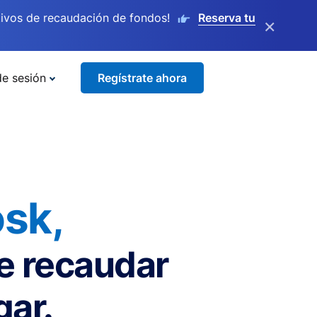
ivos de recaudación de fondos!
Reserva tu
×
de sesión
Regístrate ahora
sk,
de recaudar
gar.