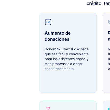
crédito, ta
Aumento de
donaciones
N
Donorbox Live™ Kiosk hace
t
que sea fácil y conveniente
p
para los asistentes donar, y
h
más propensos a donar
e
espontáneamente.