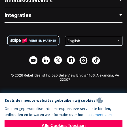
Gebruiksscenario's
Over Ons
Blog
Politieke Fondsenwerving
Integraties
Vacatures
Medische Fondsenwerving
FAQ
Fondsenwerving voor Non-profitorganisaties
WordPress Donatie Plugin
Voorwaarden
Fondsenwerving voor Scholen
Squarespace Donatieformulier
Privacy
Goede Doelen Fondsenwerving
Wix Donatie Plugin
Beveiliging
Weebly Donatie App
Affiliate Partnerschap
Webflow Donatie App
Bibliotheek
Joomla Donatie
API Doc + Zapier
© 2026 Rebel Idealist Inc 520 Belle View Blvd #4106, Alexandria, VA
22307
Zoals de meeste websites gebruiken wij cookies!
Om een gepersonaliseerde en responsieve service te bieden,
onthouden en bewaren we informatie over hoe
Laat meer zien
Alle Cookies Toestaan