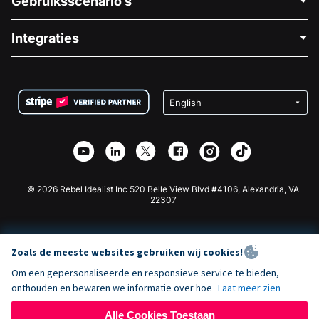
Gebruiksscenario's
Over Ons
Blog
Politieke Fondsenwerving
Integraties
Vacatures
Medische Fondsenwerving
FAQ
Fondsenwerving voor Non-profitorganisaties
WordPress Donatie Plugin
Voorwaarden
Fondsenwerving voor Scholen
Squarespace Donatieformulier
Privacy
Goede Doelen Fondsenwerving
Wix Donatie Plugin
Beveiliging
Weebly Donatie App
Affiliate Partnerschap
Webflow Donatie App
Bibliotheek
Joomla Donatie
API Doc + Zapier
© 2026 Rebel Idealist Inc 520 Belle View Blvd #4106, Alexandria, VA
22307
Zoals de meeste websites gebruiken wij cookies!
Om een gepersonaliseerde en responsieve service te bieden,
onthouden en bewaren we informatie over hoe
Laat meer zien
Alle Cookies Toestaan