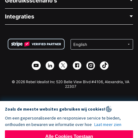
Gebruiksscenario's
Over Ons
Blog
Politieke Fondsenwerving
Integraties
Vacatures
Medische Fondsenwerving
FAQ
Fondsenwerving voor Non-profitorganisaties
WordPress Donatie Plugin
Voorwaarden
Fondsenwerving voor Scholen
Squarespace Donatieformulier
Privacy
Goede Doelen Fondsenwerving
Wix Donatie Plugin
Beveiliging
Weebly Donatie App
Affiliate Partnerschap
Webflow Donatie App
Bibliotheek
Joomla Donatie
API Doc + Zapier
© 2026 Rebel Idealist Inc 520 Belle View Blvd #4106, Alexandria, VA
22307
Zoals de meeste websites gebruiken wij cookies!
Om een gepersonaliseerde en responsieve service te bieden,
onthouden en bewaren we informatie over hoe
Laat meer zien
Alle Cookies Toestaan