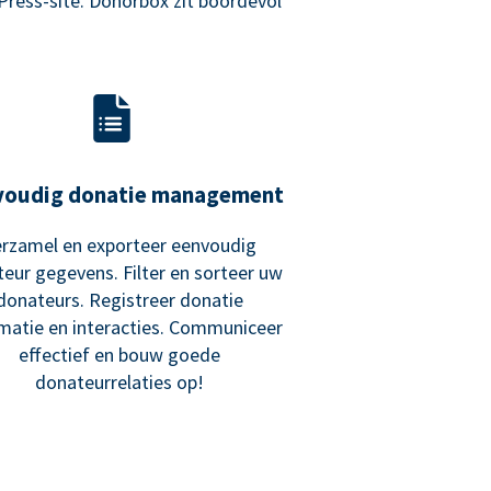
Press-site. Donorbox zit boordevol
voudig donatie management
rzamel en exporteer eenvoudig
eur gegevens. Filter en sorteer uw
donateurs. Registreer donatie
matie en interacties. Communiceer
effectief en bouw goede
donateurrelaties op!