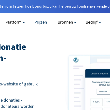
en om te zien hoe Donorbox u kan helpen uw fondsenwervende do
Platform
Prijzen
Bronnen
Bedrijf
donatie
n-
s-website of gebruik
e donaties -
 donateurs worden