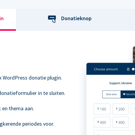
in
Donatieknop
x WordPress donatie plugin.
onatieformulier in te sluiten.
k en thema aan.
ugkerende periodes voor.