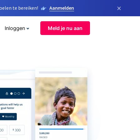
×
elen te bereiken!
Aanmelden
Inloggen
Meld je nu aan