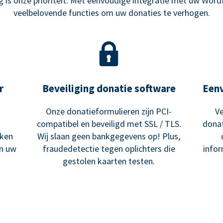
is onze prioriteit. Met eenvoudige integratie met uw Word
veelbelovende functies om uw donaties te verhogen.
r
Beveiliging donatie software
Een
Onze donatieformulieren zijn PCI-
Ve
compatibel en beveiligd met SSL / TLS.
donat
ken
Wij slaan geen bankgegevens op! Plus,
an uw
fraudedetectie tegen oplichters die
infor
gestolen kaarten testen.