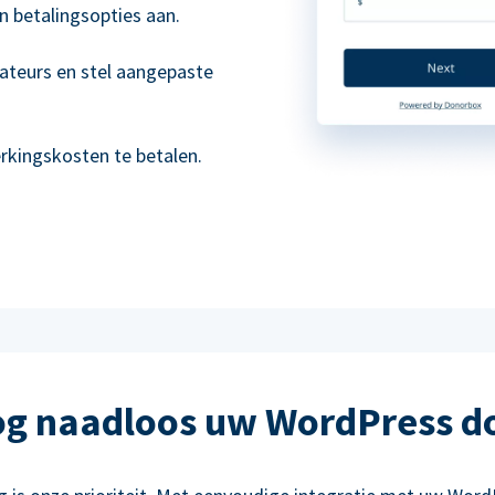
n betalingsopties aan.
ateurs en stel aangepaste
kingskosten te betalen.
g naadloos uw WordPress d