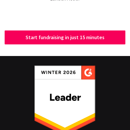
Start fundraising in just 15 minutes