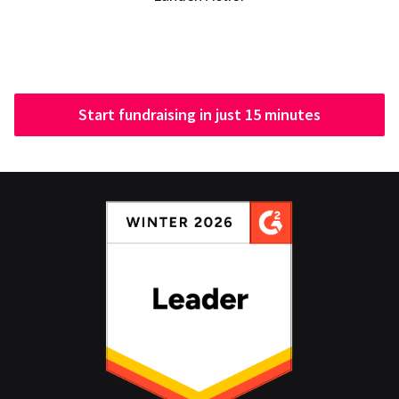
Start fundraising in just 15 minutes