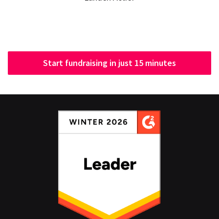
Start fundraising in just 15 minutes