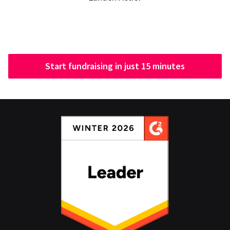
Start fundraising in just 15 minutes