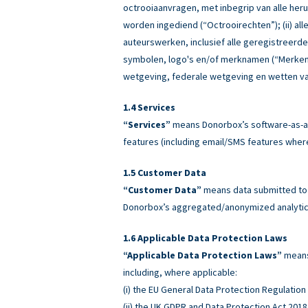
octrooiaanvragen, met inbegrip van alle heru
worden ingediend (“Octrooirechten”); (ii) all
auteurswerken, inclusief alle geregistreerd
symbolen, logo's en/of merknamen (“Merken”)
wetgeving, federale wetgeving en wetten va
Services
“Services”
means Donorbox’s software-as-a-
features (including email/SMS features wher
Customer Data
“Customer Data”
means data submitted to o
Donorbox’s aggregated/anonymized analytics
Applicable Data Protection Laws
“Applicable Data Protection Laws”
means 
including, where applicable:
(i) the EU General Data Protection Regulatio
(ii) the UK GDPR and Data Protection Act 2018