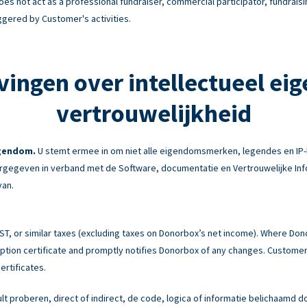
es not act as a professional fundraiser, commercial participator, fundraisi
ggered by Customer's activities.
vingen over intellectueel ei
vertrouwelijkheid
igendom.
U stemt ermee in om niet alle eigendomsmerken, legendes en IP-
gegeven in verband met de Software, documentatie en Vertrouwelijke Info
van.
 GST, or similar taxes (excluding taxes on Donorbox’s net income). Where Do
tion certificate and promptly notifies Donorbox of any changes. Customer 
ertificates.
ult proberen, direct of indirect, de code, logica of informatie belichaamd