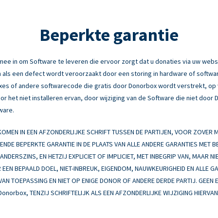
Beperkte garantie
e in om Software te leveren die ervoor zorgt dat u donaties via uw webs
 als een defect wordt veroorzaakt door een storing in hardware of software
fixes of andere softwarecode die gratis door Donorbox wordt verstrekt, o
r het niet installeren ervan, door wijziging van de Software die niet door
ware.
MEN IN EEN AFZONDERLIJKE SCHRIFT TUSSEN DE PARTIJEN, VOOR ZOVER
EENDE BEPERKTE GARANTIE IN DE PLAATS VAN ALLE ANDERE GARANTIES MET 
NDERSZINS, EN HETZIJ EXPLICIET OF IMPLICIET, MET INBEGRIP VAN, MAAR NI
EEN BEPAALD DOEL, NIET-INBREUK, EIGENDOM, NAUWKEURIGHEID EN ALLE G
 VAN TOEPASSING EN NIET OP ENIGE DONOR OF ANDERE DERDE PARTIJ. GEEN 
Donorbox, TENZIJ SCHRIFTELIJK ALS EEN AFZONDERLIJKE WIJZIGING HIERV