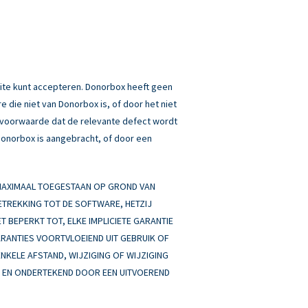
ite kunt accepteren. Donorbox heeft geen
 die niet van Donorbox is, of door het niet
p voorwaarde dat de relevante defect wordt
 Donorbox is aangebracht, of door een
 MAXIMAAL TOEGESTAAN OP GROND VAN
BETREKKING TOT DE SOFTWARE, HETZIJ
ET BEPERKT TOT, ELKE IMPLICIETE GARANTIE
ARANTIES VOORTVLOEIEND UIT GEBRUIK OF
ENKELE AFSTAND, WIJZIGING OF WIJZIGING
AN EN ONDERTEKEND DOOR EEN UITVOEREND