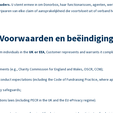
uders.
U stemt ermee in om Donorbox, haar functionarissen, agenten, w
rijwaren van elke claim of aansprakelijkheid die voortvloeit uit of verband
Voorwaarden en beëindigin
m individuals in the
UK or EEA
, Customer represents and warrants it compli
ements (e.g., Charity Commission for England and Wales, OSCR, CCNI);
onduct expectations (including the Code of Fundraising Practice, where ap
ty safeguards;
ons laws (including PECR in the UK and the EU ePrivacy regime).