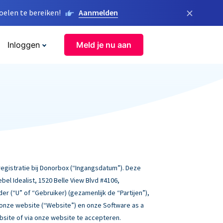
×
elen te bereiken!
Aanmelden
Inloggen
Meld je nu aan
gistratie bij Donorbox (“Ingangsdatum”). Deze
l Idealist, 1520 Belle View Blvd #4106,
der (“U” of “Gebruiker) (gezamenlijk de “Partijen”),
 onze website (“Website”) en onze Software as a
ebsite of via onze website te accepteren.