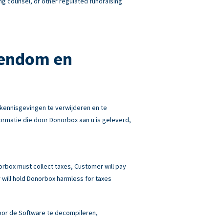
ng counsel, or other regulated fundraising
gendom en
kennisgevingen te verwijderen en te
rmatie die door Donorbox aan u is geleverd,
norbox must collect taxes, Customer will pay
will hold Donorbox harmless for taxes
 door de Software te decompileren,