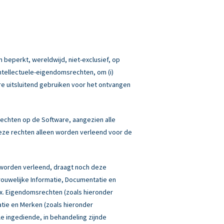
 beperkt, wereldwijd, niet-exclusief, op
Intellectuele-eigendomsrechten, om (i)
re uitsluitend gebruiken voor het ontvangen
echten op de Software, aangezien alle
eze rechten alleen worden verleend voor de
 worden verleend, draagt noch deze
rouwelijke Informatie, Documentatie en
box. Eigendomsrechten (zoals hieronder
atie en Merken (zoals hieronder
lle ingediende, in behandeling zijnde