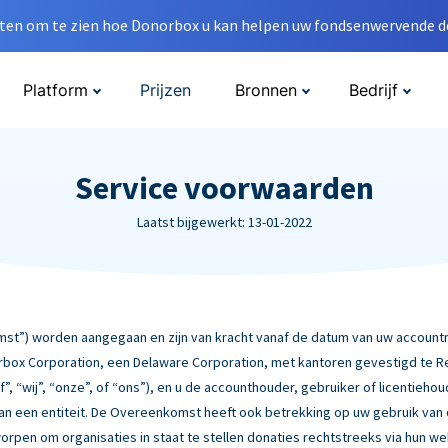
en om te zien hoe Donorbox u kan helpen uw fondsenwervende do
Platform
Prijzen
Bronnen
Bedrijf
Service voorwaarden
Laatst bijgewerkt: 13-01-2022
”) worden aangegaan en zijn van kracht vanaf de datum van uw accountre
box Corporation, een Delaware Corporation, met kantoren gevestigd te Rebe
f”, “wij”, “onze”, of “ons”), en u de accounthouder, gebruiker of licentiehou
 van een entiteit. De Overeenkomst heeft ook betrekking op uw gebruik van
worpen om organisaties in staat te stellen donaties rechtstreeks via hun w