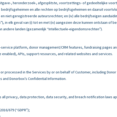
itgave-, heronderzoek-, afgesplitste, voortzettings- of gedeeltelijke voor
e bedrijfsgeheimen en alle rechten op bedrijfsgeheimen en daaruit voortvloe
e en niet-geregistreerde auteursrechten; en (iv) alle bedrijfseigen aandu
, in elk geval van (i) tot en met (iv) aangezien deze kunnen ontstaan of b
n andere landen (gezamenlijk “Intellectuele-eigendomsrechten”).
service platform, donor management/CRM features, fundraising pages and 
e enabled), APIs, support resources, and related websites and services.
r processed in the Services by or on behalf of Customer, including Donor
 and Donorbox’s Confidential Information.
all privacy, data protection, data security, and breach notification laws ap
n 2016/679 (“GDPR”);
;