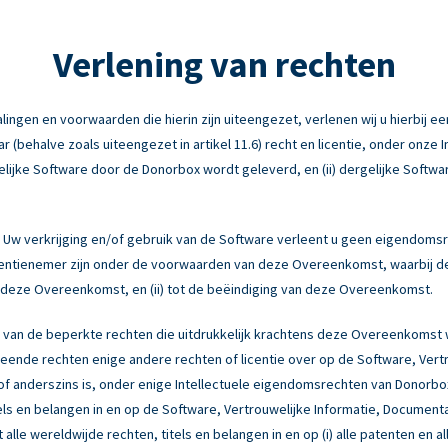
Verlening van rechten
ngen en voorwaarden die hierin zijn uiteengezet, verlenen wij u hierbij een
behalve zoals uiteengezet in artikel 11.6) recht en licentie, onder onze 
elijke Software door de Donorbox wordt geleverd, en (ii) dergelijke Softwa
Uw verkrijging en/of gebruik van de Software verleent u geen eigendomsr
licentienemer zijn onder de voorwaarden van deze Overeenkomst, waarbij d
an deze Overeenkomst, en (ii) tot de beëindiging van deze Overeenkomst.
 van de beperkte rechten die uitdrukkelijk krachtens deze Overeenkomst
ende rechten enige andere rechten of licentie over op de Software, Vert
ng of anderszins is, onder enige Intellectuele eigendomsrechten van Donor
tels en belangen in en op de Software, Vertrouwelijke Informatie, Document
 alle wereldwijde rechten, titels en belangen in en op (i) alle patenten en a