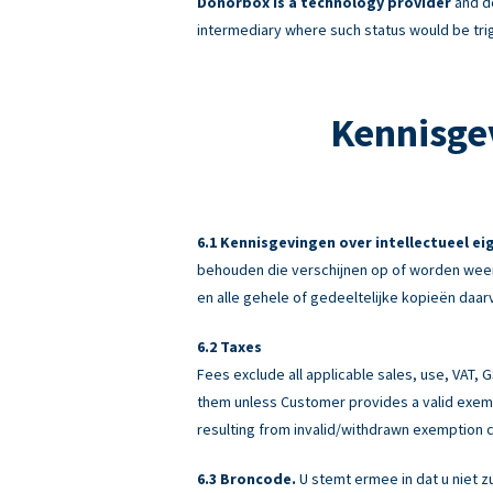
Donorbox is a technology provider
and do
intermediary where such status would be tri
Kennisge
Kennisgevingen over intellectueel e
behouden die verschijnen op of worden weer
en alle gehele of gedeeltelijke kopieën daar
Taxes
Fees exclude all applicable sales, use, VAT,
them unless Customer provides a valid exemp
resulting from invalid/withdrawn exemption c
Broncode.
U stemt ermee in dat u niet z