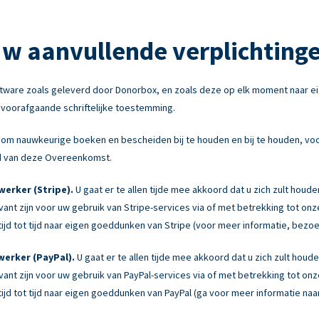
w aanvullende verplichting
tware zoals geleverd door Donorbox, en zoals deze op elk moment naar e
e voorafgaande schriftelijke toestemming.
om nauwkeurige boeken en bescheiden bij te houden en bij te houden, voor
ond van deze Overeenkomst.
erker (Stripe).
U gaat er te allen tijde mee akkoord dat u zich zult houd
levant zijn voor uw gebruik van Stripe-services via of met betrekking tot 
jd tot tijd naar eigen goeddunken van Stripe (voor meer informatie, bezo
erker (PayPal).
U gaat er te allen tijde mee akkoord dat u zich zult hou
levant zijn voor uw gebruik van PayPal-services via of met betrekking tot 
jd tot tijd naar eigen goeddunken van PayPal (ga voor meer informatie naa