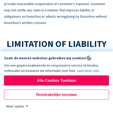
provide reasonable cooperation at Customer’s expense. Customer
may not settle any claim in a manner that imposes liability or
obligations on Donorbox or admits wrongdoing by Donorbox without
Donorbox’s written consent.
LIMITATION OF LIABILITY
TO THE MAXIMUM EXTENT PERMITTED BY LAW:
Zoals de meeste websites gebruiken wij cookies!
Om een gepersonaliseerde en responsieve service te bieden,
No Consequential Damages
onthouden en bewaren we informatie over hoe
Laat meer zien
NEITHER PARTY WILL BE LIABLE FOR INDIRECT, INCIDENTAL,
CONSEQUENTIAL, SPECIAL, EXEMPLARY, OR PUNITIVE DAMAGES, OR
Alle Cookies Toestaan
LOSS OF PROFITS, REVENUE, OR DATA, ARISING OUT OF OR RELATING
TO THIS AGREEMENT, EVEN IF ADVISED OF THE POSSIBILITY.
Noodzakelijke toestaan
Liability Cap
Meer opties
DONORBOX’S TOTAL AGGREGATE LIABILITY ARISING OUT OF OR