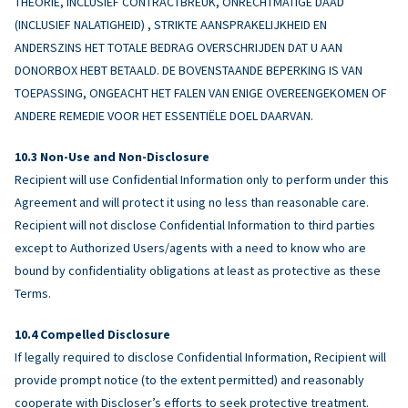
THEORIE, INCLUSIEF CONTRACTBREUK, ONRECHTMATIGE DAAD
(INCLUSIEF NALATIGHEID) , STRIKTE AANSPRAKELIJKHEID EN
ANDERSZINS HET TOTALE BEDRAG OVERSCHRIJDEN DAT U AAN
DONORBOX HEBT BETAALD. DE BOVENSTAANDE BEPERKING IS VAN
TOEPASSING, ONGEACHT HET FALEN VAN ENIGE OVEREENGEKOMEN OF
ANDERE REMEDIE VOOR HET ESSENTIËLE DOEL DAARVAN.
Non-Use and Non-Disclosure
Recipient will use Confidential Information only to perform under this
Agreement and will protect it using no less than reasonable care.
Recipient will not disclose Confidential Information to third parties
except to Authorized Users/agents with a need to know who are
bound by confidentiality obligations at least as protective as these
Terms.
Compelled Disclosure
If legally required to disclose Confidential Information, Recipient will
provide prompt notice (to the extent permitted) and reasonably
cooperate with Discloser’s efforts to seek protective treatment.