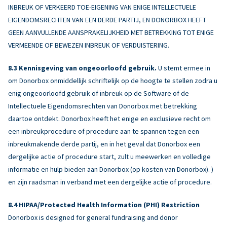
INBREUK OF VERKEERD TOE-EIGENING VAN ENIGE INTELLECTUELE
EIGENDOMSRECHTEN VAN EEN DERDE PARTIJ, EN DONORBOX HEEFT
GEEN AANVULLENDE AANSPRAKELIJKHEID MET BETREKKING TOT ENIGE
VERMEENDE OF BEWEZEN INBREUK OF VERDUISTERING.
Kennisgeving van ongeoorloofd gebruik.
U stemt ermee in
om Donorbox onmiddellijk schriftelijk op de hoogte te stellen zodra u
enig ongeoorloofd gebruik of inbreuk op de Software of de
Intellectuele Eigendomsrechten van Donorbox met betrekking
daartoe ontdekt. Donorbox heeft het enige en exclusieve recht om
een inbreukprocedure of procedure aan te spannen tegen een
inbreukmakende derde partij, en in het geval dat Donorbox een
dergelijke actie of procedure start, zult u meewerken en volledige
informatie en hulp bieden aan Donorbox (op kosten van Donorbox). )
en zijn raadsman in verband met een dergelijke actie of procedure.
HIPAA/Protected Health Information (PHI) Restriction
Donorbox is designed for general fundraising and donor