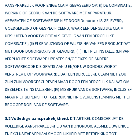
AANSPRAKELIJK VOOR ENIGE CLAIM GEBASEERD OP: (I) DE COMBINATIE,
WERKING OF GEBRUIK VAN DE SOFTWARE MET APPARATUUR,
APPARATEN OF SOFTWARE DIE NIET DOOR Donorbox IS GELEVERD,
GOEDGEKEURD OF GESPECIFICEERD, WAAR EEN DERGELIJKE CLAIM
UITSLUITEND VOORTVLOEIT ALS GEVOLG VAN EEN DERGELIJKE
COMBINATIE ; (II) ELKE WIJZIGING OF WIJZIGING VAN EEN PRODUCT DAT
NIET DOOR DONORBOX IS UITGEVOERD, (III) HET NIET INSTALLEREN VAN
VERPLICHTE SOFTWARE-UPDATES EN/OF FIXES OF ANDERE
SOFTWARECODE DIE GRATIS AAN U EN/OF UW DONORS WORDT
VERSTREKT, OP VOORWAARDE DAT EEN DERGELIJKE CLAIM NIET ZOU
ZIJN ZIJN VOORGESCHREVEN MAAR DOOR EEN DERGELIJK NALAAT OM
DEZELFDE TE INSTALLEREN, (IV) MISBRUIK VAN DE SOFTWARE, INCLUSIEF
MAAR NIET BEPERKT TOT GEBRUIK NIET IN OVEREENSTEMMING MET HET
BEOOGDE DOEL VAN DE SOFTWARE.
Volledige aansprakelijkheid.
DIT ARTIKEL 8 OMSCHRIJFT DE
VOLLEDIGE AANSPRAKELIJKHEID VAN DONORBOX, ALSMEDE UW ENIGE
EN EXCLUSIEVE VERHAALSMOGELIJKHEID MET BETREKKING TOT