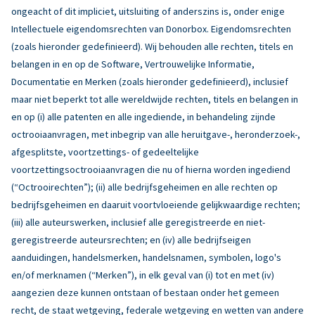
ongeacht of dit impliciet, uitsluiting of anderszins is, onder enige
Intellectuele eigendomsrechten van Donorbox. Eigendomsrechten
(zoals hieronder gedefinieerd). Wij behouden alle rechten, titels en
belangen in en op de Software, Vertrouwelijke Informatie,
Documentatie en Merken (zoals hieronder gedefinieerd), inclusief
maar niet beperkt tot alle wereldwijde rechten, titels en belangen in
en op (i) alle patenten en alle ingediende, in behandeling zijnde
octrooiaanvragen, met inbegrip van alle heruitgave-, heronderzoek-,
afgesplitste, voortzettings- of gedeeltelijke
voortzettingsoctrooiaanvragen die nu of hierna worden ingediend
(“Octrooirechten”); (ii) alle bedrijfsgeheimen en alle rechten op
bedrijfsgeheimen en daaruit voortvloeiende gelijkwaardige rechten;
(iii) alle auteurswerken, inclusief alle geregistreerde en niet-
geregistreerde auteursrechten; en (iv) alle bedrijfseigen
aanduidingen, handelsmerken, handelsnamen, symbolen, logo's
en/of merknamen (“Merken”), in elk geval van (i) tot en met (iv)
aangezien deze kunnen ontstaan of bestaan onder het gemeen
recht, de staat wetgeving, federale wetgeving en wetten van andere