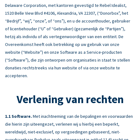
Delaware Corporation, met kantoren gevestigd te Rebel Idealist,
1520 Belle View Blvd #4106, Alexandria, VA 22307, (“Donorbox”, het
“Bedrijf”, “wij”, “onze”, of “ons”), en u de accounthouder, gebruiker
of licentiehouder (“U” of “Gebruiker) (gezamenlijk de “Partijen”),
hetzij als individu of als vertegenwoordiger van een entiteit. De
Overeenkomst heeft ook betrekking op uw gebruik van onze
website (“Website”) en onze Software as a Service-producten
(“Software”), die zijn ontworpen om organisaties in staat te stellen
donaties rechtstreeks via hun website of via onze website te
accepteren.
Verlening van rechten
Software.
Met inachtneming van de bepalingen en voorwaarden
die hierin zijn uiteengezet, verlenen wij u hierbij een beperkt,
wereldwijd, niet-exclusief, op vergoedingen gebaseerd, niet-
overdraagbaar (behalve zoals uiteengezet in artikel 11.6) recht en