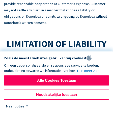
provide reasonable cooperation at Customer’s expense. Customer
may not settle any claim in a manner that imposes liability or
obligations on Donorbox or admits wrongdoing by Donorbox without
Donorbox’s written consent.
LIMITATION OF LIABILITY
TO THE MAXIMUM EXTENT PERMITTED BY LAW:
Zoals de meeste websites gebruiken wij cookies!
Om een gepersonaliseerde en responsieve service te bieden,
No Consequential Damages
onthouden en bewaren we informatie over hoe
Laat meer zien
NEITHER PARTY WILL BE LIABLE FOR INDIRECT, INCIDENTAL,
CONSEQUENTIAL, SPECIAL, EXEMPLARY, OR PUNITIVE DAMAGES, OR
Alle Cookies Toestaan
LOSS OF PROFITS, REVENUE, OR DATA, ARISING OUT OF OR RELATING
TO THIS AGREEMENT, EVEN IF ADVISED OF THE POSSIBILITY.
Noodzakelijke toestaan
Liability Cap
Meer opties
DONORBOX’S TOTAL AGGREGATE LIABILITY ARISING OUT OF OR