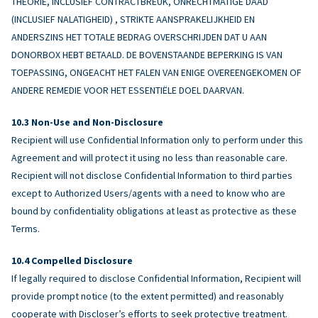
THEORIE, INCLUSIEF CONTRACTBREUK, ONRECHTMATIGE DAAD
(INCLUSIEF NALATIGHEID) , STRIKTE AANSPRAKELIJKHEID EN
ANDERSZINS HET TOTALE BEDRAG OVERSCHRIJDEN DAT U AAN
DONORBOX HEBT BETAALD. DE BOVENSTAANDE BEPERKING IS VAN
TOEPASSING, ONGEACHT HET FALEN VAN ENIGE OVEREENGEKOMEN OF
ANDERE REMEDIE VOOR HET ESSENTIËLE DOEL DAARVAN.
Non-Use and Non-Disclosure
Recipient will use Confidential Information only to perform under this
Agreement and will protect it using no less than reasonable care.
Recipient will not disclose Confidential Information to third parties
except to Authorized Users/agents with a need to know who are
bound by confidentiality obligations at least as protective as these
Terms.
Compelled Disclosure
If legally required to disclose Confidential Information, Recipient will
provide prompt notice (to the extent permitted) and reasonably
cooperate with Discloser’s efforts to seek protective treatment.