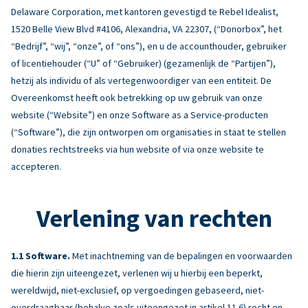
Delaware Corporation, met kantoren gevestigd te Rebel Idealist,
1520 Belle View Blvd #4106, Alexandria, VA 22307, (“Donorbox”, het
“Bedrijf”, “wij”, “onze”, of “ons”), en u de accounthouder, gebruiker
of licentiehouder (“U” of “Gebruiker) (gezamenlijk de “Partijen”),
hetzij als individu of als vertegenwoordiger van een entiteit. De
Overeenkomst heeft ook betrekking op uw gebruik van onze
website (“Website”) en onze Software as a Service-producten
(“Software”), die zijn ontworpen om organisaties in staat te stellen
donaties rechtstreeks via hun website of via onze website te
accepteren.
Verlening van rechten
Software.
Met inachtneming van de bepalingen en voorwaarden
die hierin zijn uiteengezet, verlenen wij u hierbij een beperkt,
wereldwijd, niet-exclusief, op vergoedingen gebaseerd, niet-
overdraagbaar (behalve zoals uiteengezet in artikel 11.6) recht en