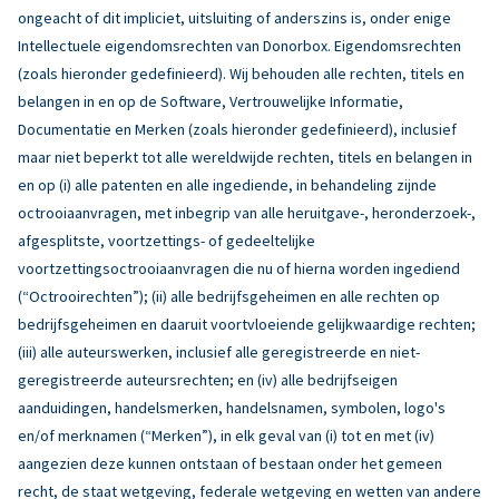
ongeacht of dit impliciet, uitsluiting of anderszins is, onder enige
Intellectuele eigendomsrechten van Donorbox. Eigendomsrechten
(zoals hieronder gedefinieerd). Wij behouden alle rechten, titels en
belangen in en op de Software, Vertrouwelijke Informatie,
Documentatie en Merken (zoals hieronder gedefinieerd), inclusief
maar niet beperkt tot alle wereldwijde rechten, titels en belangen in
en op (i) alle patenten en alle ingediende, in behandeling zijnde
octrooiaanvragen, met inbegrip van alle heruitgave-, heronderzoek-,
afgesplitste, voortzettings- of gedeeltelijke
voortzettingsoctrooiaanvragen die nu of hierna worden ingediend
(“Octrooirechten”); (ii) alle bedrijfsgeheimen en alle rechten op
bedrijfsgeheimen en daaruit voortvloeiende gelijkwaardige rechten;
(iii) alle auteurswerken, inclusief alle geregistreerde en niet-
geregistreerde auteursrechten; en (iv) alle bedrijfseigen
aanduidingen, handelsmerken, handelsnamen, symbolen, logo's
en/of merknamen (“Merken”), in elk geval van (i) tot en met (iv)
aangezien deze kunnen ontstaan of bestaan onder het gemeen
recht, de staat wetgeving, federale wetgeving en wetten van andere