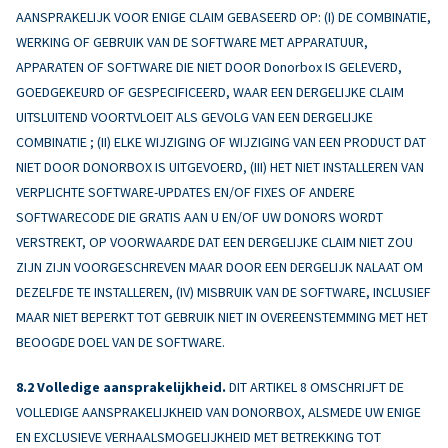
AANSPRAKELIJK VOOR ENIGE CLAIM GEBASEERD OP: (I) DE COMBINATIE,
WERKING OF GEBRUIK VAN DE SOFTWARE MET APPARATUUR,
APPARATEN OF SOFTWARE DIE NIET DOOR Donorbox IS GELEVERD,
GOEDGEKEURD OF GESPECIFICEERD, WAAR EEN DERGELIJKE CLAIM
UITSLUITEND VOORTVLOEIT ALS GEVOLG VAN EEN DERGELIJKE
COMBINATIE ; (II) ELKE WIJZIGING OF WIJZIGING VAN EEN PRODUCT DAT
NIET DOOR DONORBOX IS UITGEVOERD, (III) HET NIET INSTALLEREN VAN
VERPLICHTE SOFTWARE-UPDATES EN/OF FIXES OF ANDERE
SOFTWARECODE DIE GRATIS AAN U EN/OF UW DONORS WORDT
VERSTREKT, OP VOORWAARDE DAT EEN DERGELIJKE CLAIM NIET ZOU
ZIJN ZIJN VOORGESCHREVEN MAAR DOOR EEN DERGELIJK NALAAT OM
DEZELFDE TE INSTALLEREN, (IV) MISBRUIK VAN DE SOFTWARE, INCLUSIEF
MAAR NIET BEPERKT TOT GEBRUIK NIET IN OVEREENSTEMMING MET HET
BEOOGDE DOEL VAN DE SOFTWARE.
Volledige aansprakelijkheid.
DIT ARTIKEL 8 OMSCHRIJFT DE
VOLLEDIGE AANSPRAKELIJKHEID VAN DONORBOX, ALSMEDE UW ENIGE
EN EXCLUSIEVE VERHAALSMOGELIJKHEID MET BETREKKING TOT