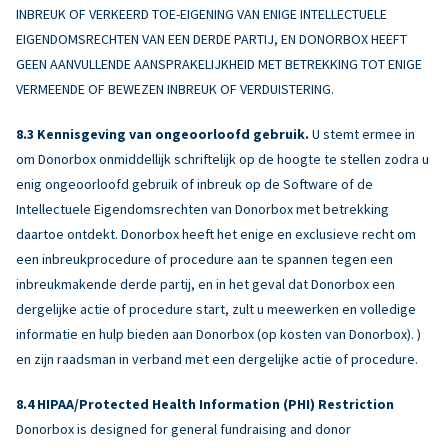
INBREUK OF VERKEERD TOE-EIGENING VAN ENIGE INTELLECTUELE
EIGENDOMSRECHTEN VAN EEN DERDE PARTIJ, EN DONORBOX HEEFT
GEEN AANVULLENDE AANSPRAKELIJKHEID MET BETREKKING TOT ENIGE
VERMEENDE OF BEWEZEN INBREUK OF VERDUISTERING.
Kennisgeving van ongeoorloofd gebruik.
U stemt ermee in
om Donorbox onmiddellijk schriftelijk op de hoogte te stellen zodra u
enig ongeoorloofd gebruik of inbreuk op de Software of de
Intellectuele Eigendomsrechten van Donorbox met betrekking
daartoe ontdekt. Donorbox heeft het enige en exclusieve recht om
een inbreukprocedure of procedure aan te spannen tegen een
inbreukmakende derde partij, en in het geval dat Donorbox een
dergelijke actie of procedure start, zult u meewerken en volledige
informatie en hulp bieden aan Donorbox (op kosten van Donorbox). )
en zijn raadsman in verband met een dergelijke actie of procedure.
HIPAA/Protected Health Information (PHI) Restriction
Donorbox is designed for general fundraising and donor