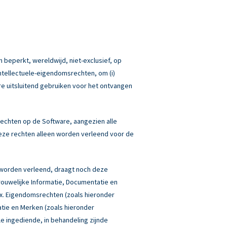
 beperkt, wereldwijd, niet-exclusief, op
Intellectuele-eigendomsrechten, om (i)
re uitsluitend gebruiken voor het ontvangen
echten op de Software, aangezien alle
eze rechten alleen worden verleend voor de
 worden verleend, draagt noch deze
rouwelijke Informatie, Documentatie en
box. Eigendomsrechten (zoals hieronder
atie en Merken (zoals hieronder
lle ingediende, in behandeling zijnde