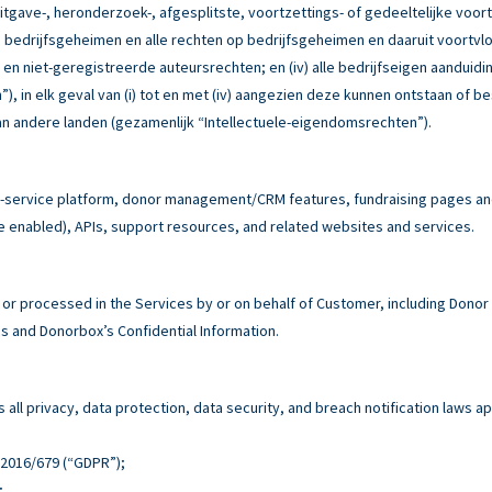
itgave-, heronderzoek-, afgesplitste, voortzettings- of gedeeltelijke voor
e bedrijfsgeheimen en alle rechten op bedrijfsgeheimen en daaruit voortvloe
e en niet-geregistreerde auteursrechten; en (iv) alle bedrijfseigen aandu
, in elk geval van (i) tot en met (iv) aangezien deze kunnen ontstaan of b
n andere landen (gezamenlijk “Intellectuele-eigendomsrechten”).
service platform, donor management/CRM features, fundraising pages and 
e enabled), APIs, support resources, and related websites and services.
r processed in the Services by or on behalf of Customer, including Donor
 and Donorbox’s Confidential Information.
all privacy, data protection, data security, and breach notification laws ap
n 2016/679 (“GDPR”);
;