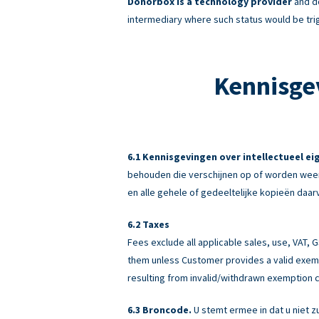
Donorbox is a technology provider
and do
intermediary where such status would be tri
Kennisge
Kennisgevingen over intellectueel e
behouden die verschijnen op of worden weer
en alle gehele of gedeeltelijke kopieën daar
Taxes
Fees exclude all applicable sales, use, VAT,
them unless Customer provides a valid exemp
resulting from invalid/withdrawn exemption c
Broncode.
U stemt ermee in dat u niet z