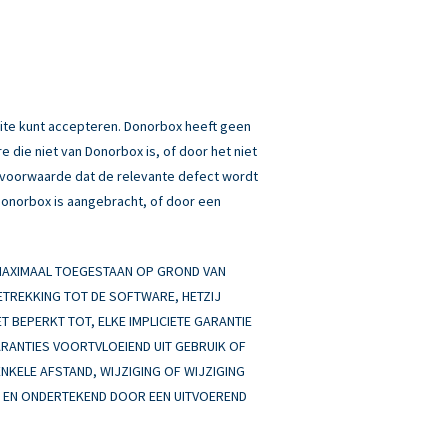
ite kunt accepteren. Donorbox heeft geen
 die niet van Donorbox is, of door het niet
p voorwaarde dat de relevante defect wordt
 Donorbox is aangebracht, of door een
 MAXIMAAL TOEGESTAAN OP GROND VAN
BETREKKING TOT DE SOFTWARE, HETZIJ
ET BEPERKT TOT, ELKE IMPLICIETE GARANTIE
ARANTIES VOORTVLOEIEND UIT GEBRUIK OF
ENKELE AFSTAND, WIJZIGING OF WIJZIGING
AN EN ONDERTEKEND DOOR EEN UITVOEREND