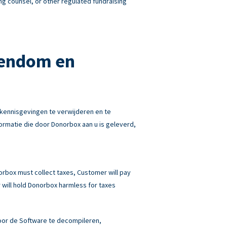
ng counsel, or other regulated fundraising
gendom en
kennisgevingen te verwijderen en te
rmatie die door Donorbox aan u is geleverd,
norbox must collect taxes, Customer will pay
will hold Donorbox harmless for taxes
 door de Software te decompileren,