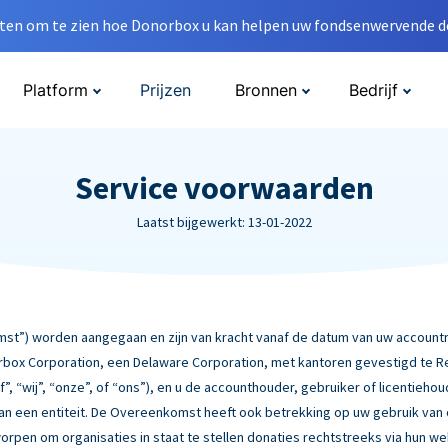
en om te zien hoe Donorbox u kan helpen uw fondsenwervende do
Platform
Prijzen
Bronnen
Bedrijf
Service voorwaarden
Laatst bijgewerkt: 13-01-2022
”) worden aangegaan en zijn van kracht vanaf de datum van uw accountre
box Corporation, een Delaware Corporation, met kantoren gevestigd te Rebe
f”, “wij”, “onze”, of “ons”), en u de accounthouder, gebruiker of licentiehou
 van een entiteit. De Overeenkomst heeft ook betrekking op uw gebruik van
worpen om organisaties in staat te stellen donaties rechtstreeks via hun w