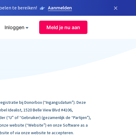
×
elen te bereiken!
Aanmelden
Inloggen
Meld je nu aan
gistratie bij Donorbox (“Ingangsdatum”). Deze
l Idealist, 1520 Belle View Blvd #4106,
der (“U” of “Gebruiker) (gezamenlijk de “Partijen”),
 onze website (“Website”) en onze Software as a
ebsite of via onze website te accepteren.