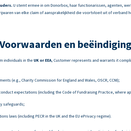
uders.
U stemt ermee in om Donorbox, haar functionarissen, agenten, w
rijwaren van elke claim of aansprakelijkheid die voortvloeit uit of verband
Voorwaarden en beëindigin
m individuals in the
UK or EEA
, Customer represents and warrants it compli
ements (e.g., Charity Commission for England and Wales, OSCR, CCNI);
onduct expectations (including the Code of Fundraising Practice, where ap
ty safeguards;
ons laws (including PECR in the UK and the EU ePrivacy regime).