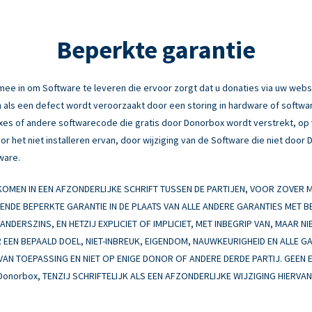
Beperkte garantie
e in om Software te leveren die ervoor zorgt dat u donaties via uw webs
 als een defect wordt veroorzaakt door een storing in hardware of software
fixes of andere softwarecode die gratis door Donorbox wordt verstrekt, o
r het niet installeren ervan, door wijziging van de Software die niet door
ware.
MEN IN EEN AFZONDERLIJKE SCHRIFT TUSSEN DE PARTIJEN, VOOR ZOVER
EENDE BEPERKTE GARANTIE IN DE PLAATS VAN ALLE ANDERE GARANTIES MET 
NDERSZINS, EN HETZIJ EXPLICIET OF IMPLICIET, MET INBEGRIP VAN, MAAR NI
EEN BEPAALD DOEL, NIET-INBREUK, EIGENDOM, NAUWKEURIGHEID EN ALLE G
 VAN TOEPASSING EN NIET OP ENIGE DONOR OF ANDERE DERDE PARTIJ. GEEN 
Donorbox, TENZIJ SCHRIFTELIJK ALS EEN AFZONDERLIJKE WIJZIGING HIERV