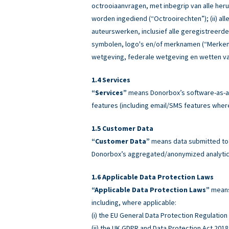
octrooiaanvragen, met inbegrip van alle heru
worden ingediend (“Octrooirechten”); (ii) all
auteurswerken, inclusief alle geregistreerd
symbolen, logo's en/of merknamen (“Merken”)
wetgeving, federale wetgeving en wetten va
Services
“Services”
means Donorbox’s software-as-a-
features (including email/SMS features wher
Customer Data
“Customer Data”
means data submitted to o
Donorbox’s aggregated/anonymized analytics
Applicable Data Protection Laws
“Applicable Data Protection Laws”
means 
including, where applicable:
(i) the EU General Data Protection Regulatio
(ii) the UK GDPR and Data Protection Act 2018