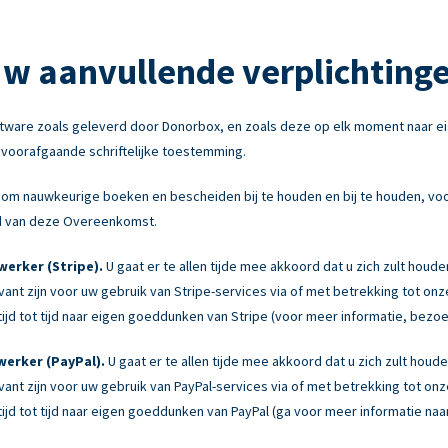
w aanvullende verplichting
tware zoals geleverd door Donorbox, en zoals deze op elk moment naar e
e voorafgaande schriftelijke toestemming.
om nauwkeurige boeken en bescheiden bij te houden en bij te houden, voor
ond van deze Overeenkomst.
erker (Stripe).
U gaat er te allen tijde mee akkoord dat u zich zult houd
levant zijn voor uw gebruik van Stripe-services via of met betrekking tot 
jd tot tijd naar eigen goeddunken van Stripe (voor meer informatie, bezo
erker (PayPal).
U gaat er te allen tijde mee akkoord dat u zich zult hou
levant zijn voor uw gebruik van PayPal-services via of met betrekking tot 
jd tot tijd naar eigen goeddunken van PayPal (ga voor meer informatie naa