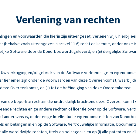
Verlening van rechten
ngen en voorwaarden die hierin zijn uiteengezet, verlenen wij u hierbij een
behalve zoals uiteengezet in artikel 11.6) recht en licentie, onder onze 
elijke Software door de Donorbox wordt geleverd, en (ii) dergelijke Softwa
Uw verkrijging en/of gebruik van de Software verleent u geen eigendomsr
licentienemer zijn onder de voorwaarden van deze Overeenkomst, waarbij d
an deze Overeenkomst, en (ii) tot de beëindiging van deze Overeenkomst.
 van de beperkte rechten die uitdrukkelijk krachtens deze Overeenkomst
ende rechten enige andere rechten of licentie over op de Software, Vert
ng of anderszins is, onder enige Intellectuele eigendomsrechten van Donor
tels en belangen in en op de Software, Vertrouwelijke Informatie, Document
 alle wereldwijde rechten, titels en belangen in en op (i) alle patenten en a