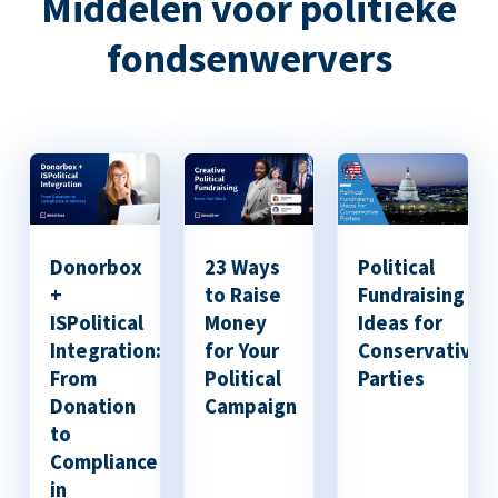
Middelen voor politieke
fondsenwervers
Donorbox
23 Ways
Political
+
to Raise
Fundraising
ISPolitical
Money
Ideas for
Integration:
for Your
Conservative
From
Political
Parties
Donation
Campaign
to
Compliance
in