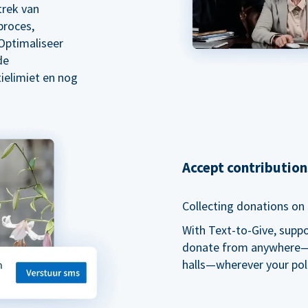
trek van
proces,
Optimaliseer
de
ielimiet en nog
Accept contributio
Collecting donations on t
With Text-to-Give, supp
donate from anywhere—du
halls—wherever your pol