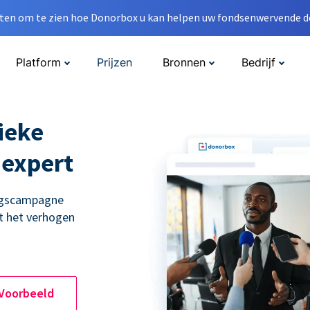
en om te zien hoe Donorbox u kan helpen uw fondsenwervende do
Platform
Prijzen
Bronnen
Bedrijf
ieke
 expert
ingscampagne
t het verhogen
 Voorbeeld