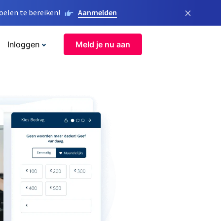
×
elen te bereiken!
Aanmelden
Inloggen
Meld je nu aan