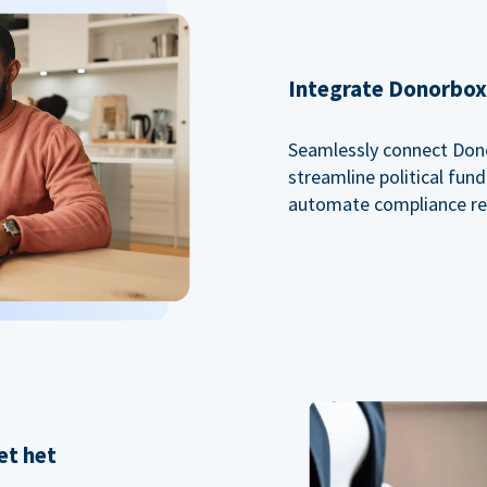
Integrate Donorbox 
Seamlessly connect Dono
streamline political fu
automate compliance re
et het