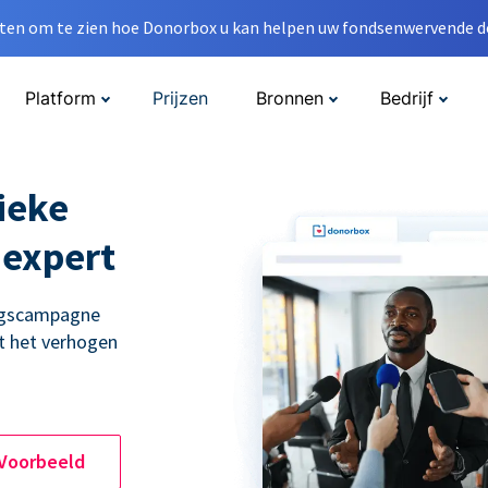
en om te zien hoe Donorbox u kan helpen uw fondsenwervende do
Platform
Prijzen
Bronnen
Bedrijf
ieke
 expert
ingscampagne
t het verhogen
 Voorbeeld