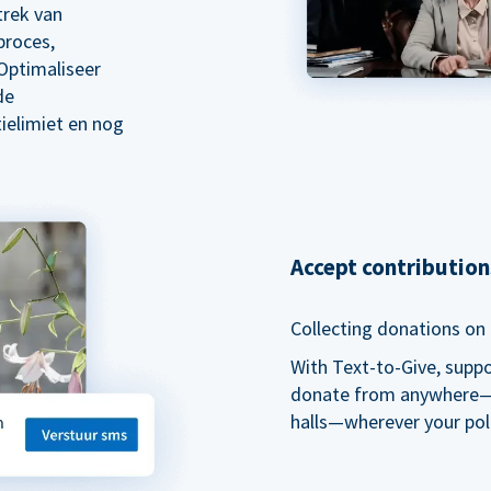
trek van
proces,
Optimaliseer
de
ielimiet en nog
Accept contributio
Collecting donations on t
With Text-to-Give, supp
donate from anywhere—du
halls—wherever your pol