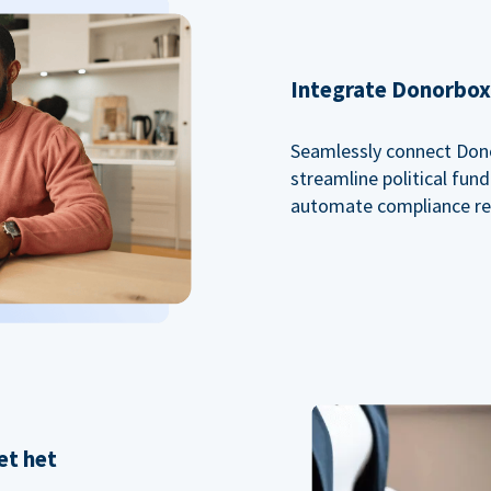
Integrate Donorbox 
Seamlessly connect Dono
streamline political fu
automate compliance re
et het