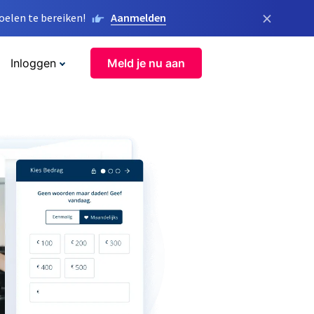
×
elen te bereiken!
Aanmelden
Inloggen
Meld je nu aan