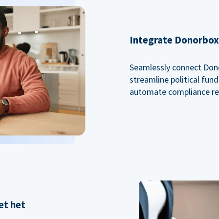
Integrate Donorbox 
Seamlessly connect Dono
streamline political fu
automate compliance re
et het