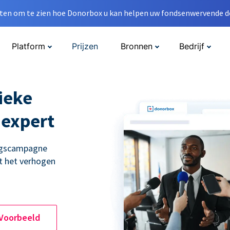
en om te zien hoe Donorbox u kan helpen uw fondsenwervende do
Platform
Prijzen
Bronnen
Bedrijf
ieke
 expert
ingscampagne
t het verhogen
 Voorbeeld