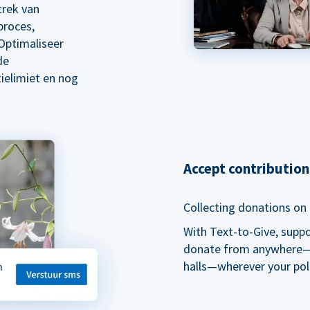
trek van
proces,
Optimaliseer
de
ielimiet en nog
Accept contributio
Collecting donations on t
With Text-to-Give, supp
donate from anywhere—du
halls—wherever your pol