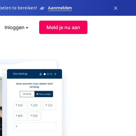
×
elen te bereiken!
Aanmelden
Inloggen
Meld je nu aan