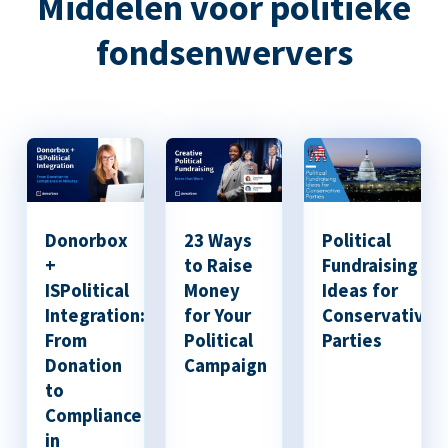
Middelen voor politieke
fondsenwervers
Donorbox
23 Ways
Political
+
to Raise
Fundraising
ISPolitical
Money
Ideas for
Integration:
for Your
Conservative
From
Political
Parties
Donation
Campaign
to
Compliance
in