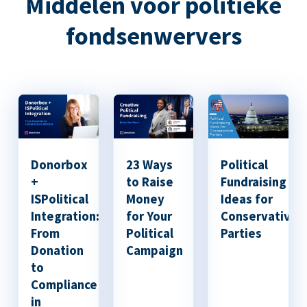
Middelen voor politieke
fondsenwervers
Donorbox
23 Ways
Political
+
to Raise
Fundraising
ISPolitical
Money
Ideas for
Integration:
for Your
Conservative
From
Political
Parties
Donation
Campaign
to
Compliance
in