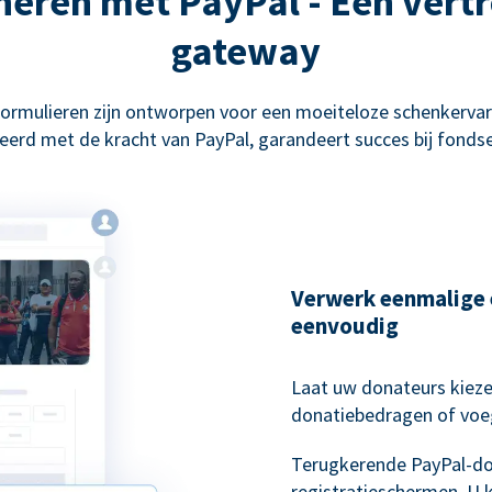
eren met PayPal - Een ver
gateway
ormulieren zijn ontworpen voor een moeiteloze schenkervar
erd met de kracht van PayPal, garandeert succes bij fonds
Verwerk eenmalige 
eenvoudig
Laat uw donateurs kieze
donatiebedragen of voe
Terugkerende PayPal-do
registratieschermen. U 