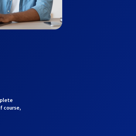
mplete
of course,