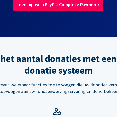
Level up with PayPal Complete Payments
het aantal donaties met een
donatie systeem
reven we ernaar functies toe te voegen die uw donaties ve
toevoegen aan uw fondsenwervingservaring en donorbeheer