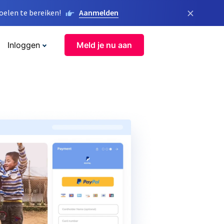
×
elen te bereiken!
Aanmelden
Inloggen
Meld je nu aan