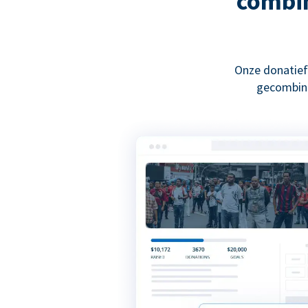
combin
Onze donatief
gecombine