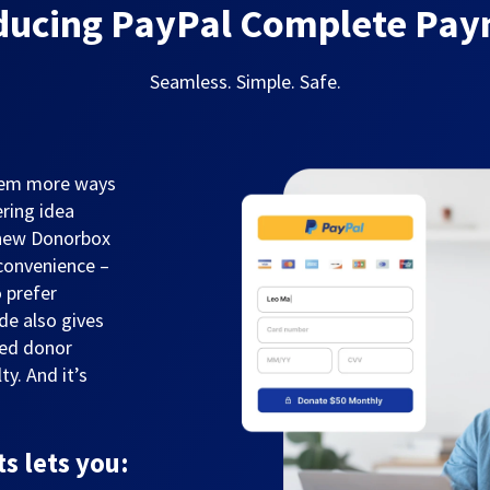
ducing PayPal Complete Pa
Seamless. Simple. Safe.
them more ways
ring idea
 new Donorbox
convenience –
 prefer
de also gives
sed donor
y. And it’s
 lets you: