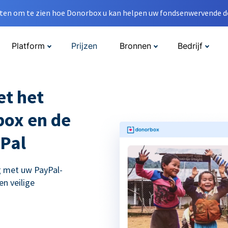
en om te zien hoe Donorbox u kan helpen uw fondsenwervende do
Platform
Prijzen
Bronnen
Bedrijf
et het
ox en de
yPal
 met uw PayPal-
en veilige