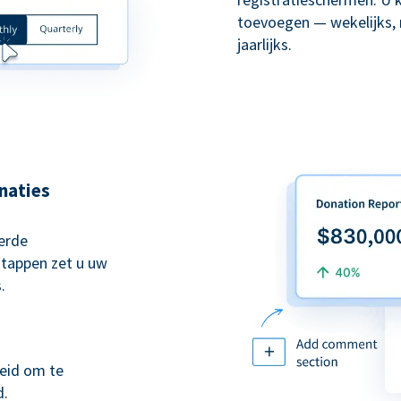
toevoegen — wekelijks, 
jaarlijks.
naties
erde
stappen zet u uw
.
eid om te
d.