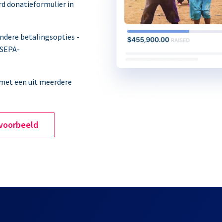
rd donatieformulier in
andere betalingsopties -
 SEPA-
 met een uit meerdere
 voorbeeld