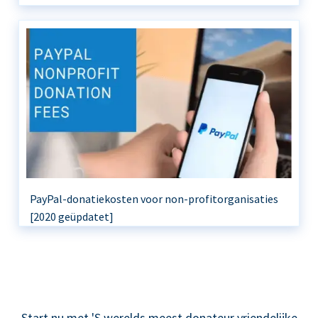
PayPal-donatiekosten voor non-profitorganisaties
[2020 geüpdatet]
Start nu met 'S werelds meest donateur vriendelijke