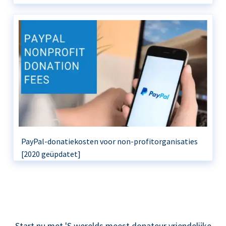
PayPal-donatiekosten voor non-profitorganisaties
[2020 geüpdatet]
Start nu met 'S werelds meest donateur vriendelijke