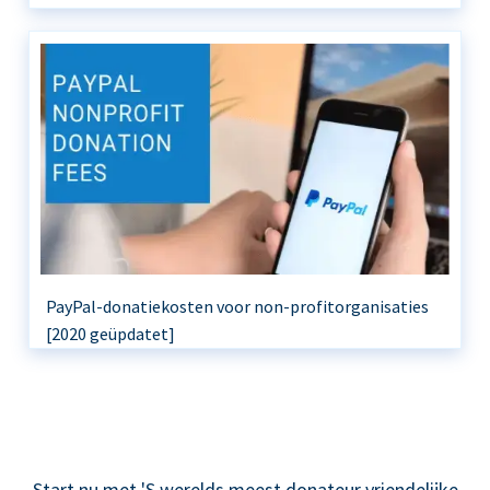
PayPal-donatiekosten voor non-profitorganisaties
[2020 geüpdatet]
Start nu met 'S werelds meest donateur vriendelijke