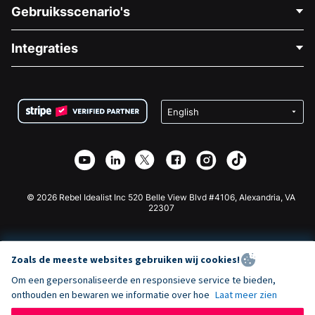
Neem Contact Op
Gebruiksscenario's
Over Ons
Blog
Politieke Fondsenwerving
Integraties
Vacatures
Medische Fondsenwerving
FAQ
Fondsenwerving voor Non-profitorganisaties
WordPress Donatie Plugin
Voorwaarden
Fondsenwerving voor Scholen
Squarespace Donatieformulier
Privacy
Goede Doelen Fondsenwerving
Wix Donatie Plugin
Beveiliging
Weebly Donatie App
Affiliate Partnerschap
Webflow Donatie App
Bibliotheek
Joomla Donatie
API Doc + Zapier
© 2026 Rebel Idealist Inc 520 Belle View Blvd #4106, Alexandria, VA
22307
Zoals de meeste websites gebruiken wij cookies!
Om een gepersonaliseerde en responsieve service te bieden,
onthouden en bewaren we informatie over hoe
Laat meer zien