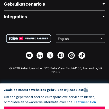
Neem Contact Op
Gebruiksscenario's
Over Ons
Blog
Politieke Fondsenwerving
Integraties
Vacatures
Medische Fondsenwerving
FAQ
Fondsenwerving voor Non-profitorganisaties
WordPress Donatie Plugin
Voorwaarden
Fondsenwerving voor Scholen
Squarespace Donatieformulier
Privacy
Goede Doelen Fondsenwerving
Wix Donatie Plugin
Beveiliging
Weebly Donatie App
Affiliate Partnerschap
Webflow Donatie App
Bibliotheek
Joomla Donatie
API Doc + Zapier
© 2026 Rebel Idealist Inc 520 Belle View Blvd #4106, Alexandria, VA
22307
Zoals de meeste websites gebruiken wij cookies!
Om een gepersonaliseerde en responsieve service te bieden,
onthouden en bewaren we informatie over hoe
Laat meer zien