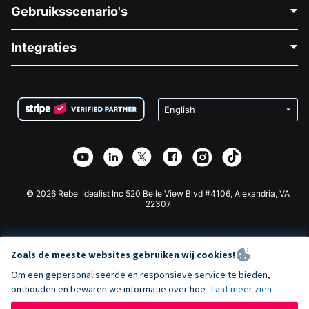
Neem Contact Op
Gebruiksscenario's
Over Ons
Blog
Politieke Fondsenwerving
Integraties
Vacatures
Medische Fondsenwerving
FAQ
Fondsenwerving voor Non-profitorganisaties
WordPress Donatie Plugin
Voorwaarden
Fondsenwerving voor Scholen
Squarespace Donatieformulier
Privacy
Goede Doelen Fondsenwerving
Wix Donatie Plugin
Beveiliging
Weebly Donatie App
Affiliate Partnerschap
Webflow Donatie App
Bibliotheek
Joomla Donatie
API Doc + Zapier
© 2026 Rebel Idealist Inc 520 Belle View Blvd #4106, Alexandria, VA
22307
Zoals de meeste websites gebruiken wij cookies!
Om een gepersonaliseerde en responsieve service te bieden,
onthouden en bewaren we informatie over hoe
Laat meer zien