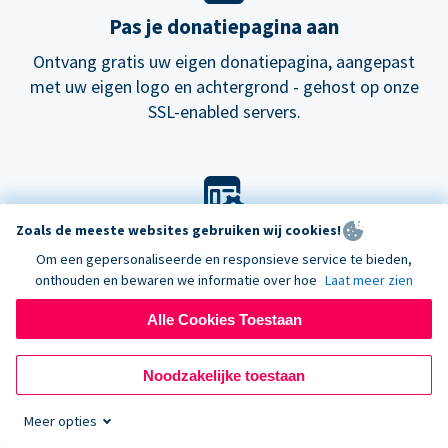
Pas je donatiepagina aan
Ontvang gratis uw eigen donatiepagina, aangepast
met uw eigen logo en achtergrond - gehost op onze
SSL-enabled servers.
Zoals de meeste websites gebruiken wij cookies!
Pas je look aan
Om een gepersonaliseerde en responsieve service te bieden,
Kies onze standaard lay-out voor donatieformulieren
onthouden en bewaren we informatie over hoe
Laat meer zien
of probeer onze
nieuwe
donatiepagina's.
Alle Cookies Toestaan
Noodzakelijke toestaan
Meer opties