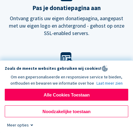
Pas je donatiepagina aan
Ontvang gratis uw eigen donatiepagina, aangepast
met uw eigen logo en achtergrond - gehost op onze
SSL-enabled servers.
Zoals de meeste websites gebruiken wij cookies!
Pas je look aan
Om een gepersonaliseerde en responsieve service te bieden,
Kies onze standaard lay-out voor donatieformulieren
onthouden en bewaren we informatie over hoe
Laat meer zien
of probeer onze
nieuwe
donatiepagina's.
Alle Cookies Toestaan
Noodzakelijke toestaan
Meer opties