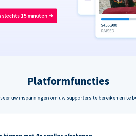
n slechts 15 minuten
➔
Platformfuncties
seer uw inspanningen om uw supporters te bereiken en te b
 binnen met 4x sneller afrekenen