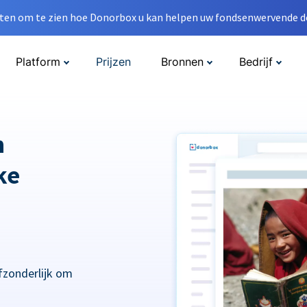
en om te zien hoe Donorbox u kan helpen uw fondsenwervende do
Platform
Prijzen
Bronnen
Bedrijf
n
ke
fzonderlijk om