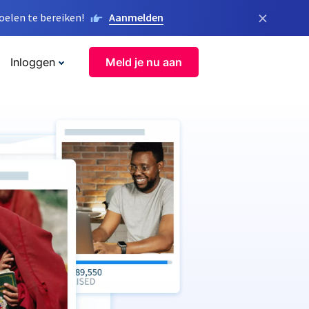
×
elen te bereiken!
Aanmelden
Inloggen
Meld je nu aan