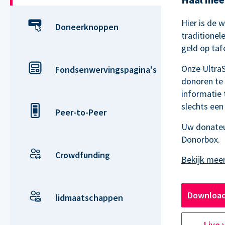
Hier is de 
Doneerknoppen
traditionel
geld op tafel
Onze Ultra
Fondsenwervingspagina's
donoren te
informatie 
slechts een
Peer-to-Peer
Uw donateu
Donorbox.
Crowdfunding
Download
lidmaatschappen
Live 