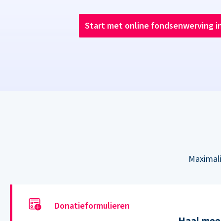
Start met online fondsenwerving i
Maximali
Donatieformulieren
Haal meer