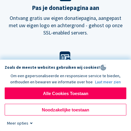
Pas je donatiepagina aan
Ontvang gratis uw eigen donatiepagina, aangepast
met uw eigen logo en achtergrond - gehost op onze
SSL-enabled servers.
Zoals de meeste websites gebruiken wij cookies!
Pas je look aan
Om een gepersonaliseerde en responsieve service te bieden,
Kies onze standaard lay-out voor donatieformulieren
onthouden en bewaren we informatie over hoe
Laat meer zien
of probeer onze
nieuwe
donatiepagina's.
Alle Cookies Toestaan
Noodzakelijke toestaan
Meer opties