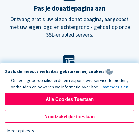
Pas je donatiepagina aan
Ontvang gratis uw eigen donatiepagina, aangepast
met uw eigen logo en achtergrond - gehost op onze
SSL-enabled servers.
Zoals de meeste websites gebruiken wij cookies!
Pas je look aan
Om een gepersonaliseerde en responsieve service te bieden,
Kies onze standaard lay-out voor donatieformulieren
onthouden en bewaren we informatie over hoe
Laat meer zien
of probeer onze
nieuwe
donatiepagina's.
Alle Cookies Toestaan
Noodzakelijke toestaan
Meer opties