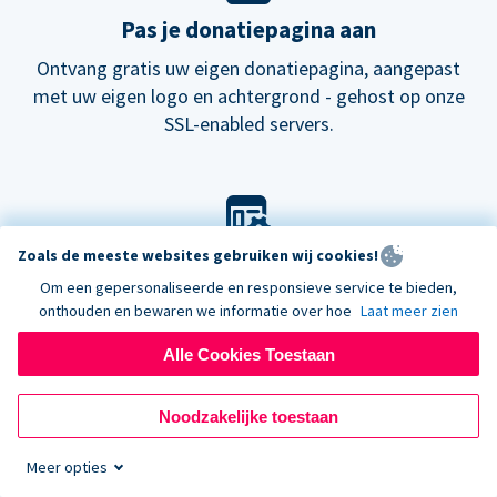
Pas je donatiepagina aan
Ontvang gratis uw eigen donatiepagina, aangepast
met uw eigen logo en achtergrond - gehost op onze
SSL-enabled servers.
Zoals de meeste websites gebruiken wij cookies!
Pas je look aan
Om een gepersonaliseerde en responsieve service te bieden,
Kies onze standaard lay-out voor donatieformulieren
onthouden en bewaren we informatie over hoe
Laat meer zien
of probeer onze
nieuwe
donatiepagina's.
Alle Cookies Toestaan
Noodzakelijke toestaan
Meer opties