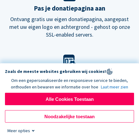
Pas je donatiepagina aan
Ontvang gratis uw eigen donatiepagina, aangepast
met uw eigen logo en achtergrond - gehost op onze
SSL-enabled servers.
Zoals de meeste websites gebruiken wij cookies!
Pas je look aan
Om een gepersonaliseerde en responsieve service te bieden,
Kies onze standaard lay-out voor donatieformulieren
onthouden en bewaren we informatie over hoe
Laat meer zien
of probeer onze
nieuwe
donatiepagina's.
Alle Cookies Toestaan
Noodzakelijke toestaan
Meer opties