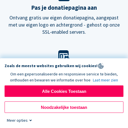
Pas je donatiepagina aan
Ontvang gratis uw eigen donatiepagina, aangepast
met uw eigen logo en achtergrond - gehost op onze
SSL-enabled servers.
Zoals de meeste websites gebruiken wij cookies!
Pas je look aan
Om een gepersonaliseerde en responsieve service te bieden,
Kies onze standaard lay-out voor donatieformulieren
onthouden en bewaren we informatie over hoe
Laat meer zien
of probeer onze
nieuwe
donatiepagina's.
Alle Cookies Toestaan
Noodzakelijke toestaan
Meer opties