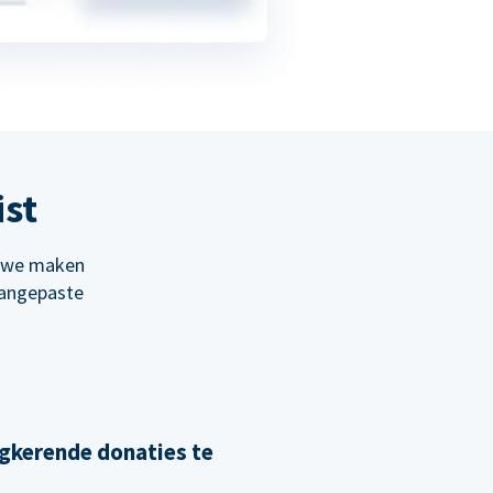
ist
; we maken
aangepaste
gkerende donaties te