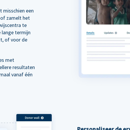
rt misschien een
of zamelt het
wijscentra te
 lange termijn
t, of voor de
es met
llere resultaten
emaal vanaf één
Personaliseer de er