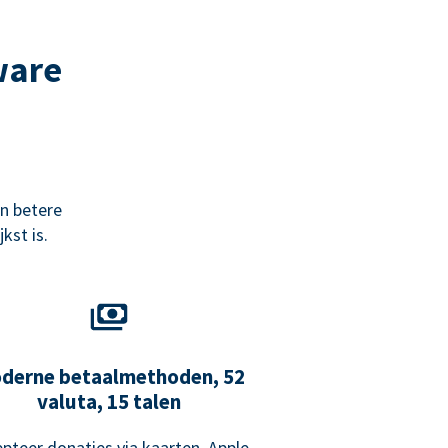
ware
n betere
kst is.
derne betaalmethoden, 52
valuta, 15 talen
pteer donaties via kaarten, Apple