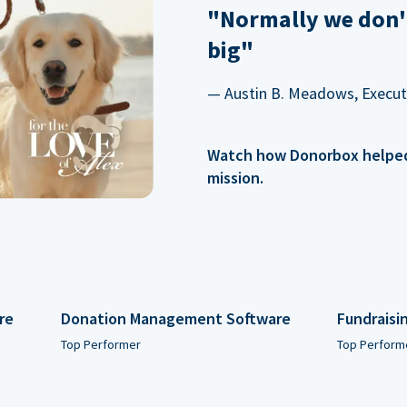
"Normally we don'
big"
— Austin B. Meadows, Executi
Watch how Donorbox helped 
mission.
re
Donation Management Software
Fundraisi
Top Performer
Top Perform