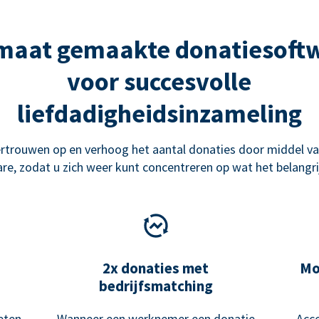
maat gemaakte donatiesoft
voor succesvolle
liefdadigheidsinzameling
rtrouwen op en verhoog het aantal donaties door middel va
re, zodat u zich weer kunt concentreren op wat het belangrij
2x donaties met
Mo
bedrijfsmatching
eten
Wanneer een werknemer een donatie
Acce