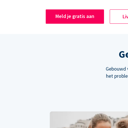
Meld je gratis aan
Li
Ge
Gebouwd v
het probl