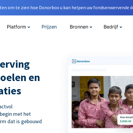
en om te zien hoe Donorbox u kan helpen uw fondsenwervende do
Platform
Prijzen
Bronnen
Bedrijf
erving
doelen en
aties
actvol
 begin met het
orm dat is gebouwd