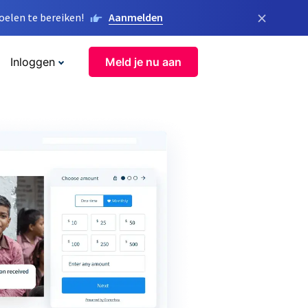
×
elen te bereiken!
Aanmelden
Inloggen
Meld je nu aan