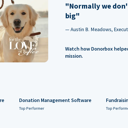
"Normally we don'
big"
— Austin B. Meadows, Executi
Watch how Donorbox helped 
mission.
re
Donation Management Software
Fundraisi
Top Performer
Top Perform