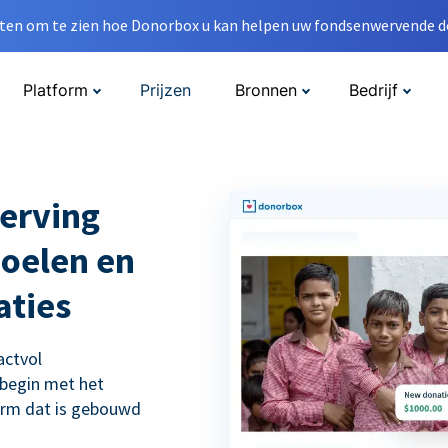
en om te zien hoe Donorbox u kan helpen uw fondsenwervende do
Platform
Prijzen
Bronnen
Bedrijf
erving
doelen en
aties
actvol
 begin met het
orm dat is gebouwd