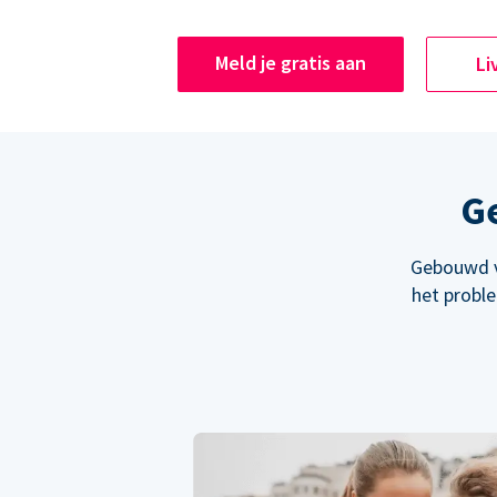
Meld je gratis aan
Li
Ge
Gebouwd v
het probl