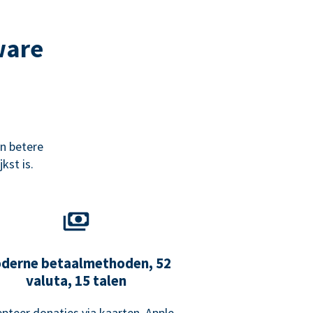
ware
n betere
kst is.
derne betaalmethoden, 52
valuta, 15 talen
pteer donaties via kaarten, Apple