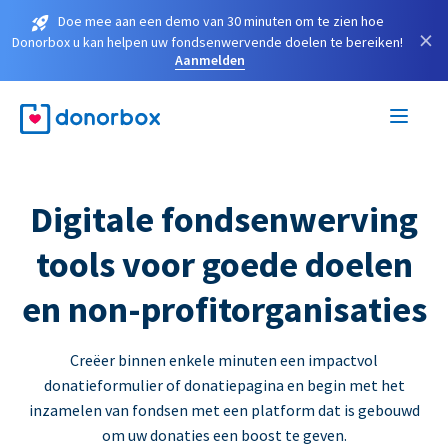
Doe mee aan een demo van 30 minuten om te zien hoe
×
Donorbox u kan helpen uw fondsenwervende doelen te bereiken!
Aanmelden
Digitale fondsenwerving
tools voor goede doelen
en non-profitorganisaties
Creëer binnen enkele minuten een impactvol
donatieformulier of donatiepagina en begin met het
inzamelen van fondsen met een platform dat is gebouwd
om uw donaties een boost te geven.